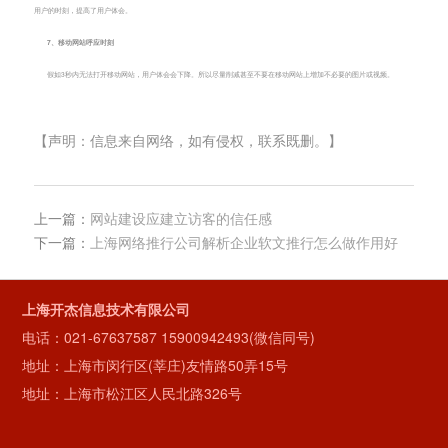
用户的时刻，提高了用户体会。
7、移动网站呼应时刻
假如3秒内无法打开移动网站，用户体会会下降。所以尽量削减甚至不要在移动网站上增加不必要的图片或视频。
【声明：信息来自网络，如有侵权，联系既删。】
上一篇：
网站建设应建立访客的信任感
下一篇：
上海网络推行公司解析企业软文推行怎么做作用好
上海开杰信息技术有限公司
电话：
021-67637587
15900942493(微信同号)
地址：上海市闵行区(莘庄)友情路50弄15号
地址：上海市松江区人民北路326号