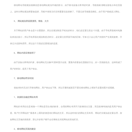
移动网站导航规划能够说是移动网站规划中难的部分。由于移动设备分辨率的约束，导航很难清晰全面地分布在页面
上。这时分网站规划师要做选择，导航中保留主栏目和重要信息就够了。不要过多导致眼花缭乱，由于用户很难进入网站。
5、 网站规划界面要漂亮、简练、大方
关于网站的用户体会是十分重要的，所以在规划制造手机站的时分，咱们必定要注意这个问题。由于手机界面相对电脑
站来说比较小，所以手机界面在规划制造的时分，必定要注意界面字体的巨细，字体过小会让用户浏览时产生视觉疲惫，字
体过大也影响漂亮，所以这个方面必定要规划的适度。
6、网站内容应简练明了
由于设备分辨率的约束，移动网站无法像PC那样显示全面。重要内容要放在显眼的方位，好一页就能包含。这样削减了
用户的时刻，提高了用户体会。
7、移动网站呼应时刻
假如3秒内无法打开移动网站，用户体会会下降。所以尽量削减甚至不要在移动网站上增加不必要的图片或视频。
1、依据职业确定网站布局
网站的布局往往是检验一个网站是否合格的标准，合理的网站布局不只能够杰出主题，而且能够有效的提高用户体会
度。客户打开网站的**眼基本上看到的便是咱们网站的主页，所以这时咱们的网站主页布局、网站栏目规划必定要合理，假
如网站主页做的就很差，那么许多客户都不会在继续去浏览网站的其他栏目。
2、移动网站页面的建设