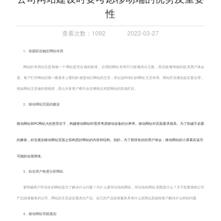
性
查看次数：1092
2022-03-27
1、依据职业确定网站布局
网站的布局往往是检验一个网站是否合格的标准，合理的网站布局不只能够杰出主题，而且能够有效的提高用户体会
度。客户打开网站的第一眼基本上看到的便是咱们网站的主页，所以这时咱们的网站主页布局、网站栏目规划必定要合理，
假如网站主页做的就很差，那么许多客户都不会在继续去浏览网站的其他栏目。
2、移动网站页面的建设
移动网站和PC网站大的差异在于，构建移动网站时需求考虑移动设备的分辨率。移动网站对页面要求很高。为了削减不必要
的麻烦，好在规划移动网站页面之前构思好网站的内容和结构。别的，为了获得良好的用户体会，移动网站的小屏幕应该尽
可能的全面简练。
3、站在用户角度分析网站
要明确用户拜访你的网站是为了解决什么问题？为什么要拜访你的网站，拜访你的网站意图是什么？关于想要推销公司
产品或者服务的公司，网站的主页必定要杰出产品、自己的产品或者服务具有什么优势以及能给客户解决什么样的问题
4、移动网站导航规划