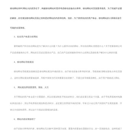
移动网站和PC网站大的差异在于，构建移动网站时需求考虑移动设备的分辨率。移动网站对页面要求很高。为了削减不必要
的麻烦，好在规划移动网站页面之前构思好网站的内容和结构。别的，为了获得良好的用户体会，移动网站的小屏幕应该尽
可能的全面简练。
3、站在用户角度分析网站
要明确用户拜访你的网站是为了解决什么问题？为什么要拜访你的网站，拜访你的网站意图是什么？关于想要推销公司
产品或者服务的公司，网站的主页必定要杰出产品、自己的产品或者服务具有什么优势以及能给客户解决什么样的问题
4、移动网站导航规划
移动网站导航规划能够说是移动网站规划中难的部分。由于移动设备分辨率的约束，导航很难清晰全面地分布在页面
上。这时分网站规划师要做选择，导航中保留主栏目和重要信息就够了。不要过多导致眼花缭乱，由于用户很难进入网站。
5、 网站规划界面要漂亮、简练、大方
关于网站的用户体会是十分重要的，所以在规划制造手机站的时分，咱们必定要注意这个问题。由于手机界面相对电脑
站来说比较小，所以手机界面在规划制造的时分，必定要注意界面字体的巨细，字体过小会让用户浏览时产生视觉疲惫，字
体过大也影响漂亮，所以这个方面必定要规划的适度。
6、网站内容应简练明了
由于设备分辨率的约束，移动网站无法像PC那样显示全面。重要内容要放在显眼的方位，好一页就能包含。这样削减了