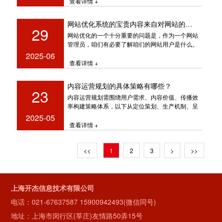
查看详情 +
网站优化系统的宝贵内容来自对网站的积累和分析
29
网站优化的一个十分重要的问题是，作为一个网站
管理员，咱们有必要了解咱们的网站用户是什么。
网站用户的定位首要包括年龄、性别
2025-06
查看详情 +
内容运营规划的具体策略有哪些？
23
内容运营规划需围绕用户需求、内容价值、传播效
率构建策略体系，以下从定位策划、生产机制、呈
现形式、分发推广、数据优化
2025-05
查看详情 +
<<
1
2
3
>
>>
上海开杰信息技术有限公司
电话：
021-67637587
15900942493(微信同号)
地址：上海市闵行区(莘庄)友情路50弄15号