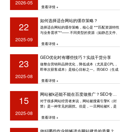
答：条理清楚
2026-05
查看详情 +
如何选择适合网站的缓存策略？
22
选择适合网站的缓存策略，核心是 **“匹配资源特性
与业务需求”**—— 不同类型的资源（如静态文件、
API 数据、
2025-09
查看详情 +
GEO优化时有哪些技巧？实战干货分享
23
做整合营销和品牌优化，降低成本（尤其是CPL，
即单次获客成本）是核心目标之一。而GEO（生成
式引擎优化）作
2025-08
查看详情 +
网站被k还能不能在百度做推广？SEO专家解答你的疑问！
15
对于很多网站经营者来说，网站被搜索引擎K（封
禁）是一种常见的困扰。但是，一旦网站被K，是
否还能在百度等搜索引擎上做
2025-08
查看详情 +
做好哪些作业能够进步网站建造的质量？