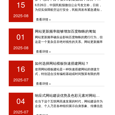
15
6月26日，中国民航报微信公众号发文称，日前，
为切实保障航空运行安全，民航局发布紧急通知，
自6月28日起禁止旅客携带没有
2025-08
查看详情 +
网站更新频率能够增加百度蜘蛛的匍匐
01
网站更新频率确实会影响百度蜘蛛的爬行行为，但
这是一个复杂且非绝对线性的关系。网站更新频率
能够增加百度蜘蛛的匍匐，让
2025-08
查看详情 +
如何选择网站模板快速搭建网站？
16
使用网站模板建站是一种快速搭建网站的便捷方
式，特别适合没有编程基础或时间预算有限的用
户。以下是关于网站模板建站的关键信息
2025-07
查看详情 +
响应式网站建设优势及色彩元素对网站影响的深度剖析
04
在当下这个互联网高速发展的时代，网站建设作为
企业、个人乃至各种组织展示自身形象、传播信息
的重要平台，其建设方式和技术也在
2025-07