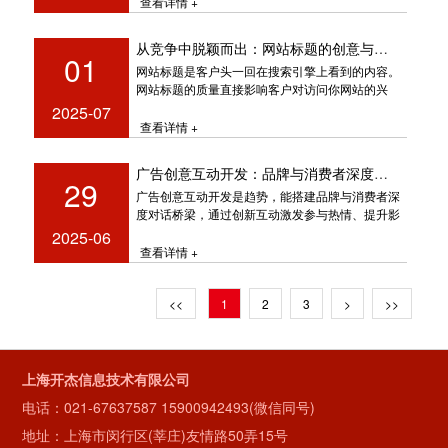
查看详情 +
从竞争中脱颖而出：网站标题的创意与实用
01
网站标题是客户头一回在搜索引擎上看到的内容。
网站标题的质量直接影响客户对访问你网站的兴
趣。当用户浏览搜索引擎的结果时，如
2025-07
查看详情 +
广告创意互动开发：品牌与消费者深度对话的新引擎
29
广告创意互动开发是趋势，能搭建品牌与消费者深
度对话桥梁，通过创新互动激发参与热情、提升影
响力，借助技术挖掘需求融入品牌信
2025-06
查看详情 +
<<
1
2
3
>
>>
上海开杰信息技术有限公司
电话：
021-67637587
15900942493(微信同号)
地址：上海市闵行区(莘庄)友情路50弄15号