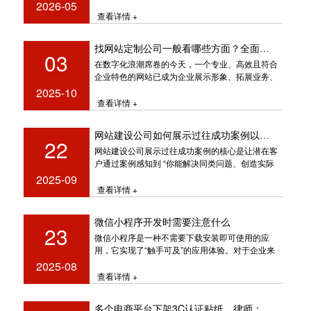
各等级处理要求，确保
2026-05
查看详情 +
找网站定制公司一般看哪些方面？全面指南助您精准选择
03
在数字化浪潮席卷的今天，一个专业、高效且符合
企业特色的网站已成为企业展示形象、拓展业务、
提升竞争力的关键窗口。然而，面对
2025-10
查看详情 +
网站建设公司如何展示过往成功案例以增加可信度？
22
网站建设公司展示过往成功案例的核心是让潜在客
户通过案例感知到 “你能解决同类问题、创造实际
价值”，而非简单罗列作品
2025-09
查看详情 +
微信小程序开发时需要注意什么
23
微信小程序是一种不需要下载安装即可使用的应
用，它实现了“触手可及”的应用体验。对于企业来
说，开发一个微信小程序可以有效地
2025-08
查看详情 +
多个电商平台下架3C认证贴纸，律师：自制、售卖国家认证标志涉嫌违法