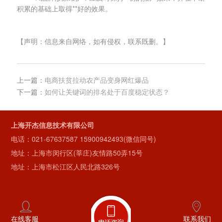
积累的基础上取得**好的效果。
【声明：信息来自网络，如有侵权，联系既删。】
上一篇：
电商扶贫拉动农产品变身网红爆品
下一篇：
如何让关键词的排名处于百度稳定状态？
上海开杰信息技术有限公司
电话：
021-67637587
15900942493(微信同号)
地址：上海市闵行区(莘庄)友情路50弄15号
地址：上海市松江区人民北路326号
在线客服
联系我们