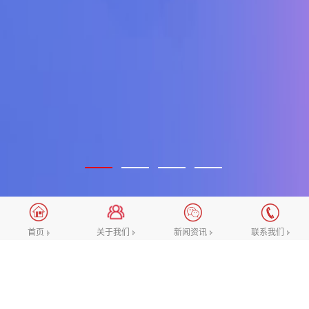
关于我们
新闻资讯
联系我们
首页
选择我们的理由
一直向着“做业内优质的互联网设计团队”这一愿景努
力，致力于不断提升对网站高端设计，微信公众号/