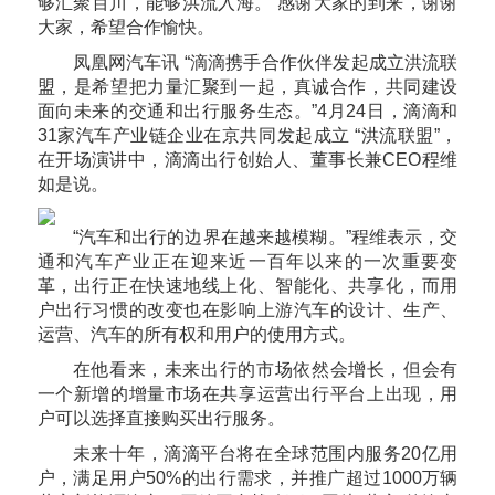
够汇聚百川，能够洪流入海。 感谢大家的到来，谢谢
大家，希望合作愉快。
凤凰网汽车讯 “滴滴携手合作伙伴发起成立洪流联
盟，是希望把力量汇聚到一起，真诚合作，共同建设
面向未来的交通和出行服务生态。”4月24日，滴滴和
31家汽车产业链企业在京共同发起成立 “洪流联盟”，
在开场演讲中，滴滴出行创始人、董事长兼CEO程维
如是说。
“汽车和出行的边界在越来越模糊。”程维表示，交
通和汽车产业正在迎来近一百年以来的一次重要变
革，出行正在快速地线上化、智能化、共享化，而用
户出行习惯的改变也在影响上游汽车的设计、生产、
运营、汽车的所有权和用户的使用方式。
在他看来，未来出行的市场依然会增长，但会有
一个新增的增量市场在共享运营出行平台上出现，用
户可以选择直接购买出行服务。
未来十年，滴滴平台将在全球范围内服务20亿用
户，满足用户50%的出行需求，并推广超过1000万辆