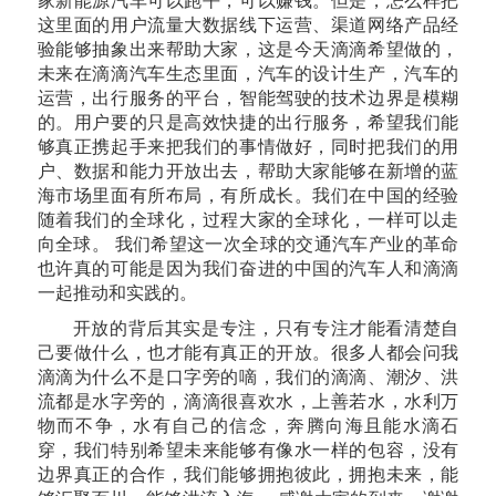
家新能源汽车可以跑平，可以赚钱。但是，怎么样把
这里面的用户流量大数据线下运营、渠道网络产品经
验能够抽象出来帮助大家，这是今天滴滴希望做的，
未来在滴滴汽车生态里面，汽车的设计生产，汽车的
运营，出行服务的平台，智能驾驶的技术边界是模糊
的。用户要的只是高效快捷的出行服务，希望我们能
够真正携起手来把我们的事情做好，同时把我们的用
户、数据和能力开放出去，帮助大家能够在新增的蓝
海市场里面有所布局，有所成长。我们在中国的经验
随着我们的全球化，过程大家的全球化，一样可以走
向全球。 我们希望这一次全球的交通汽车产业的革命
也许真的可能是因为我们奋进的中国的汽车人和滴滴
一起推动和实践的。
开放的背后其实是专注，只有专注才能看清楚自
己要做什么，也才能有真正的开放。很多人都会问我
滴滴为什么不是口字旁的嘀，我们的滴滴、潮汐、洪
流都是水字旁的，滴滴很喜欢水，上善若水，水利万
物而不争，水有自己的信念，奔腾向海且能水滴石
穿，我们特别希望未来能够有像水一样的包容，没有
边界真正的合作，我们能够拥抱彼此，拥抱未来，能