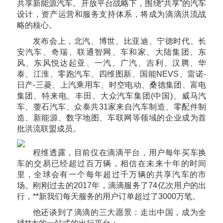
共享新能源汽车。开放平台战略下，围绕“共享”的汽车
设计，资产运营和服务支持体系，将成为滴滴洪流战
略的核心。
发布会上，北汽、博世、比亚迪、宁德时代、长
安汽车、奇瑞、联通智网、车和家、大陆集团、东
风、东风悦达起亚、一汽、广汽、吉利、汉腾、华
泰、江淮、零跑汽车、四维图新、国能NEVS、雷诺-
日产-三菱、上汽乘用车、时空电动、桑德集团、富电
集团、特来电、丰田、大众汽车集团(中国)、威马汽
车、蓥石汽车、众泰共31家来自汽车制造、零配件制
造、新能源、数字地图、车联网等领域的企业成为首
批洪流联盟成员。
程维透露，目前仅在滴滴平台，用户每年买车换
车的交易已经超过百万辆，相信在未来十年的时间
里，全球会有一个每年超过千万辆的共享汽车的市
场。刚刚过去的2017年，滴滴服务了74亿次用户的出
行，**新我们每天服务的用户订单超过了3000万笔。
他还谈到了滴滴的三大愿景：走出中国，成为全