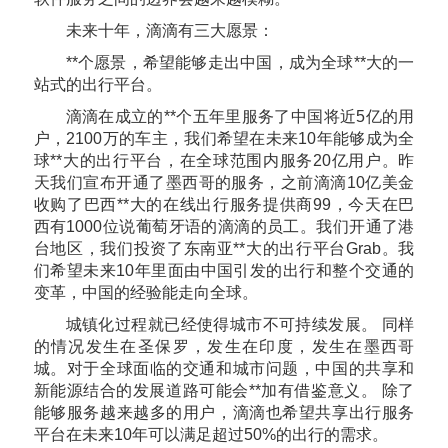
未来十年，滴滴有三大愿景：
**个愿景，希望能够走出中国，成为全球**大的一
站式的出行平台。
滴滴在成立的**个五年里服务了中国将近5亿的用
户，2100万的车主，我们希望在未来10年能够成为全
球**大的出行平台，在全球范围内服务20亿用户。昨
天我们宣布开通了墨西哥的服务，之前滴滴10亿美金
收购了巴西**大的在线出行服务提供商99，今天在巴
西有1000位说葡萄牙语的滴滴的员工。我们开通了港
台地区，我们投资了东南亚**大的出行平台Grab。我
们希望未来10年里面由中国引发的出行和整个交通的
变革，中国的经验能走向全球。
城镇化过程就已经使得城市不可持续发展。 同样
的情况发生在圣保罗，发生在印度，发生在墨西哥
城。对于全球面临的交通和城市问题，中国的共享和
新能源结合的发展道路可能会**加有借鉴意义。 除了
能够服务越来越多的用户，滴滴也希望共享出行服务
平台在未来10年可以满足超过50%的出行的需求。