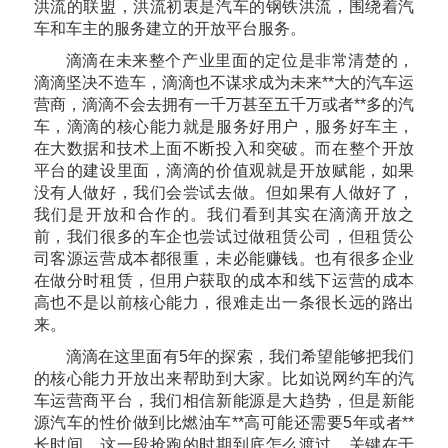
洪流的联盟，洪流初衷是汽车的钢铁洪流，围绕着汽
车和车主的服务建立的开放平台服务。
滴滴在未来整个产业里面的定位是非常清楚的，
滴滴坚决不造车，滴滴也不谋求成为未来**大的汽车运
营商，滴滴不会去拥有一千万甚至五千万或者**多的汽
车，滴滴的核心能力就是服务好用户，服务好车主，
在大数据和技术上面不断投入和突破。而在整个开放
平台的建设里面，滴滴的价值观就是开放赋能，如果
没有人做好，我们会尝试去做。但如果有人做好了，
我们是开放和合作的。我们看到其实在滴滴开放之
前，我们很多的车企也尝试过做租赁公司，但租赁公
司客源运营成本都很重，未必能赚钱。也有很多企业
在做分时租赁，但用户获取的成本和线下运营的成本
高也不是以前核心能力，很难走出一条很长远的路出
来。
滴滴在这里面有5年的探索，我们希望能够把我们
的核心能力开放出来帮助到大家。比如说网约车的汽
车运营商平台，我们相信新能源是大趋势，但是新能
源汽车的性价做到比燃油车**高可能还需要5年或者**
长时间，这一段抢跑的时期到底怎么渡过，关键在于