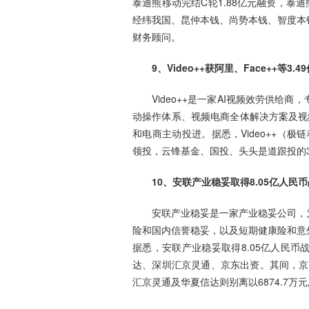
泰迪熊移动完结C轮1.88亿元融资，泰
经纬我国、昆仲本钱、尚势本钱、智度本
财务顾问。
9、Video++获阿里、Face++等3.
Video++是一家AI视频效劳供
动操作体系、视频电商全体解决方案及视
和电商主动投进。据悉，Video++（极
领投，云锋基金、国投、头头是道跟投的3
10、安联产业稳妥取得8.05亿人
安联产业稳妥是一家产业稳妥公司，
险和国内信誉稳妥，以及短期健康险和意
据悉，安联产业稳妥取得8.05亿人民币
达、深圳汇京灵通、京东出资。其间，京东
汇京灵通及华夏信达则别离以6874.7万元及