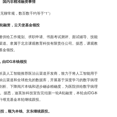
国内非精准融资事情
无聊常规，数百数千约等于“1”）
使轮融资，云天使基金领投
者供给工作规划、求职申请、书面考试测评、面试辅导、技能
渠道。隶属于北京课观教育科技有限责任公司。据悉，课观教
基金领投。
，由IDG本钱领投
析及人工智能推荐医治云渠道开发商，致力于将人工智能用于
响云渠道和全球抢先的数据库，开展基于深度学习的数字病理
剖析、下降阅片本钱和进步确诊精确度，为医院供给数字病理
。据悉，迪英加科技宣告完结新一轮A轮融资，本轮由IDG本
什维克基金本轮继续跟投。
领投，顺为本钱、京东继续跟投。