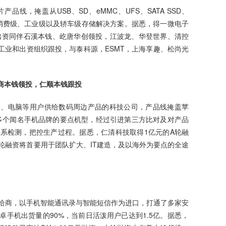
线，掩盖从USB、SD、eMMC、UFS、SATA SSD、
供给消费级、工业级以及轿车级存储解决方案。据悉，得一微电子
出资同伴石溪本钱、屹唐华创领投，江波龙、华登世界、清控
工业和出资组织跟投，与泰科源，ESMT，上海享趣、松尚光
亚商本钱领投，仁顺本钱跟投
板、电脑等用户供给数码周边产品的科技公司，产品线掩盖苹
等多个闻名手机品牌的要点机型，经过引进第三方比对及对产品
系检测，把控生产过程。据悉，仁清科技取得1亿元的A轮融
轮融资将首要用于团队扩大、IT建造，及以海外为要点的全途
给商，以手机智能通讯录与智能短信作为进口，打通了多家安
手机出货量的90%，当前日活泼用户已达到1.5亿。据悉，