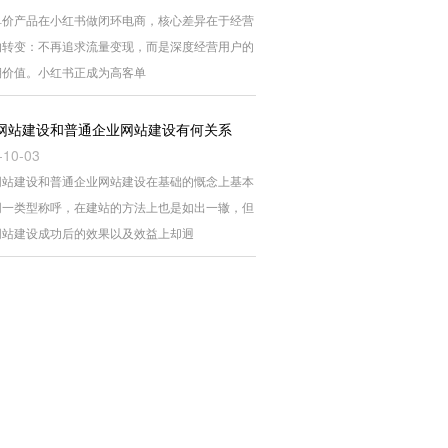
单价产品在小红书做闭环电商，核心差异在于经营
的转变：不再追求流量变现，而是深度经营用户的
期价值。小红书正成为高客单
网站建设和普通企业网站建设有何关系
-10-03
网站建设和普通企业网站建设在基础的慨念上基本
同一类型称呼，在建站的方法上也是如出一辙，但
网站建设成功后的效果以及效益上却迥