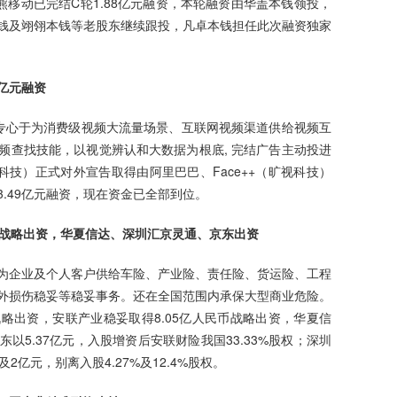
迪熊移动已完结C轮1.88亿元融资，本轮融资由华盖本钱领投，
钱及翊翎本钱等老股东继续跟投，凡卓本钱担任此次融资独家
49亿元融资
给商，专心于为消费级视频大流量场景、互联网视频渠道供给视频互
频查找技能，以视觉辨认和大数据为根底, 完结广告主动投进
链科技）正式对外宣告取得由阿里巴巴、Face++（旷视科技）
.49亿元融资，现在资金已全部到位。
民币战略出资，华夏信达、深圳汇京灵通、京东出资
为企业及个人客户供给车险、产业险、责任险、货运险、工程
外损伤稳妥等稳妥事务。还在全国范围内承保大型商业危险。
战略出资，安联产业稳妥取得8.05亿人民币战略出资，华夏信
以5.37亿元，入股增资后安联财险我国33.33%股权；深圳
2亿元，别离入股4.27%及12.4%股权。