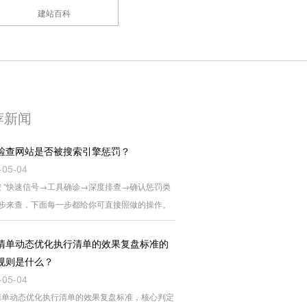
建站百科
荐新闻
检查网站是否被搜索引擎惩罚？
-05-04
 “快速信号→工具确诊→深度排查→确认惩罚类
四步来查，下面每一步都给你可直接照做的操作。
清单动态优化执行清单的效果复盘标准的
规则是什么？
-05-04
清单动态优化执行清单的效果复盘标准，核心判定