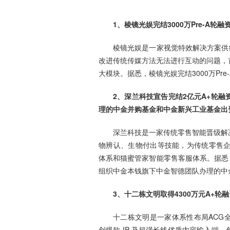
1、棱镜光娱完结3000万Pre-A
棱镜光娱是一家视觉特效解决方案供
改进传统传媒方法无法进行互动的问题，
大模块。据悉，棱镜光娱完结3000万Pr
2、深兰科技宣告完结2亿元A+轮
理的中金并购基金和中金新兴工业基金出
深兰科技是一家传统零售智能晋级解
物辨认、生物付出等技能，为传统零售企业供
体系和猫蜜管家智能零售客服体系。据悉
组织中金本钱旗下中金智德团队办理的中
3、十二栋文明取得4300万元A+轮
十二栋文明是一家体系性布局ACG
创爆款 IP 及超强长线优质内容输入端