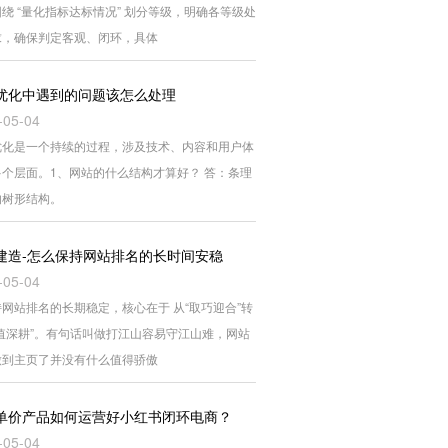
绕 “量化指标达标情况” 划分等级，明确各等级处
求，确保判定客观、闭环，具体
优化中遇到的问题该怎么处理
-05-04
优化是一个持续的过程，涉及技术、内容和用户体
多个层面。1、网站的什么结构才算好？ 答：条理
的树形结构。
建造-怎么保持网站排名的长时间安稳
-05-04
网站排名的长期稳定，核心在于 从“取巧迎合”转
价值深耕”。有句话叫做打江山容易守江山难，网站
做到主页了并没有什么值得骄傲
单价产品如何运营好小红书闭环电商？
-05-04