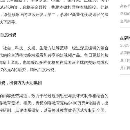
高客
元A+轮融资，真格基金领投，共襄本钱和君联本钱跟投。此轮
逻辑
原创形象IP的继续开发；第二，形象IP商业化变现途径的探
全周
线下店等。
讯百度出资
品牌
2025
、社会、科技、文娱、生活方法等范畴，经过深度编辑的聚合
品牌
代供给合适移动终端观看和共享的短视频产品。每日更新的短
属于
和网站上出现，也能够以多样化格局在我国及全球的交际网络和
是在
17亿元A轮融资，腾讯百度出资。
轮融资，出资方为天明集团
的内容效劳渠道，致力于经过规划思想与批评式制作相结合的
教育需求。据悉，青橙创客教育完结2400万元A轮融资，出
程研制、点评体系研制，以及将其教育效劳形式复制到全国。