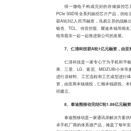
得一微电子构成完好的存储操控芯片产品
PCIe SSD等全系列操控芯片产品，
获A轮3亿人民币融资，兆易立异的战略
银杏、TCL、传音控股、耀途本钱等闻名
电等股东一起一起推进新公司的发展。
7、仁清科技获A轮1亿元融资，由
仁清科技是一家专心于为手机和平
果、三星、LG、索尼、MEIZU和小米
进行原材料、工艺流程和工艺成型进行体
资，由亚商本钱领投，仁顺本钱跟投。本
径建立。
8、泰迪熊移动完结C轮1.88亿元融资
泰迪熊移动是一家通讯录解决方案供
卓手机厂商的体系级产品，掩盖了每年安卓