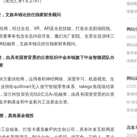
（美元汇率1:6.2751）
规则围
理要
轮融资，文娱本钱论担任独家财务顾问
给商，经过全息、VR、AR及全息技能，打造全息剧场院线、
网站
首要事务包含全息内容开发、魔幻光厂剧院、全景全息演绎三
2026
e-A轮融资，文娱本钱论担任独家财务顾问。
网站
验等
融资，由具有国资背景的出资组织中金本钱旗下中金智德团队办
清楚
资
网站
决方案供给商，运用卷积神经网络、深度学习、机器视觉、生
2026
给quiXmart无人值守智能零售体系、takego免现场结算
，深兰科技宣告完结2亿元A+轮融资，由具有国资背景的出资
要维持
金并购基金和中金新兴工业基金出资。
向“
排名
融资，真格基金领投
高客
全工业链条、打造卡通形象IP的文创公司，具有许多互联网原
2026
，包含长草颜团子、制冷少女、小僵尸、破耳兔、正经人、芮小