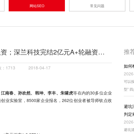
网站SEO
常见问题
轮融资；深兰科技完结2亿元A+轮融资…
推
如何
：1713
2018-04-17
2026
可以按
型” 
、江南春、孙欢然、韩坤、李丰、朱啸虎
等在内的30多位企业
创业实验室，8500家企业报名，262位创业者被导师钦点收
避坑
判定
2026
避坑