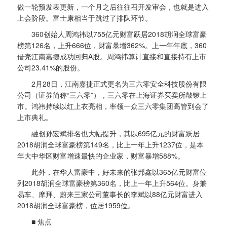
做一轮预发表更新，一个月之后往往召开发审会，也就是进入
上会阶段。富士康相当于跳过了排队环节。
360创始人周鸿祎以755亿元财富跃居2018胡润全球富豪
榜第126名，上升666位，财富暴增362%。上一年年底，360
借壳江南嘉捷成功回归A股。周鸿祎算计直接和直接持有上市
公司23.41%的股份。
2月28日，江南嘉捷正式更名为三六零安全科技股份有限
公司（证券简称“三六零”），三六零在上海证券买卖所敲锣上
市。鸿祎持续以红上衣亮相，率领一众三六零集团高管到会了
上市典礼。
融创孙宏斌排名也大幅提升，其以695亿元的财富跃居
2018胡润全球富豪榜第149名，比上一年上升1237位，是本
年大中华区财富增速最快的企业家，财富暴增588%。
此外，在华人富豪中，好未来的张邦鑫以365亿元财富位
列2018胡润全球富豪榜第360名，比上一年上升564位。身兼
易车、摩拜、蔚来三家公司董事长的李斌以88亿元财富进入
2018胡润全球富豪榜，位居1959位。
■ 焦点