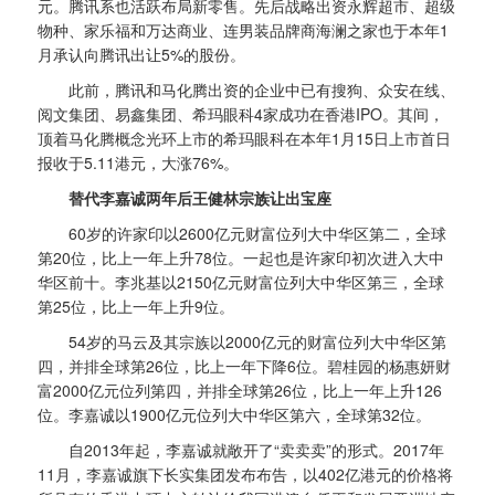
元。腾讯系也活跃布局新零售。先后战略出资永辉超市、超级
物种、家乐福和万达商业、连男装品牌商海澜之家也于本年1
月承认向腾讯出让5%的股份。
此前，腾讯和马化腾出资的企业中已有搜狗、众安在线、
阅文集团、易鑫集团、希玛眼科4家成功在香港IPO。其间，
顶着马化腾概念光环上市的希玛眼科在本年1月15日上市首日
报收于5.11港元，大涨76%。
替代李嘉诚两年后王健林宗族让出宝座
60岁的许家印以2600亿元财富位列大中华区第二，全球
第20位，比上一年上升78位。一起也是许家印初次进入大中
华区前十。李兆基以2150亿元财富位列大中华区第三，全球
第25位，比上一年上升9位。
54岁的马云及其宗族以2000亿元的财富位列大中华区第
四，并排全球第26位，比上一年下降6位。碧桂园的杨惠妍财
富2000亿元位列第四，并排全球第26位，比上一年上升126
位。李嘉诚以1900亿元位列大中华区第六，全球第32位。
自2013年起，李嘉诚就敞开了“卖卖卖”的形式。2017年
11月，李嘉诚旗下长实集团发布布告，以402亿港元的价格将