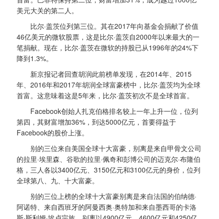
美元大关的第二人。
比尔·盖茨位列第三位。其在2017年向基金会捐献了价值
46亿美元的微软股票，这是比尔·盖茨自2000年以来最大的一
笔捐献。现在，比尔·盖茨在微软的持股已从1996年的24%下
降到1.3%。
新京报记者回查胡润此前榜单发现，在2014年、2015
年、2016年和2017年胡润全球富豪榜中，比尔·盖茨均为全球
首富。这意味着这是5年来，比尔·盖茨初次不是全球首富。
Facebook创始人扎克伯格排名较上一年上升一位，位列
第四，其财富增加36%，到达5000亿元，首要得益于
Facebook的股价上涨。
别的三位来自美国全球十大富豪，别离是来自甲骨文公司
的拉里·埃里森、谷歌的拉里·佩奇和彭博公司的迈克尔·布隆伯
格，三人各以3400亿元、3150亿元和3100亿元的身价，位列
全球第八、九、十大富豪。
别的三位上榜的全球十大富豪别离是来自法国的伯纳德·
阿诺特、来自西班牙的阿曼西奥·奥特加和来自墨西哥的卡洛
斯·斯利姆·埃卢宗族，别离以4900亿元、4600亿元和4250亿