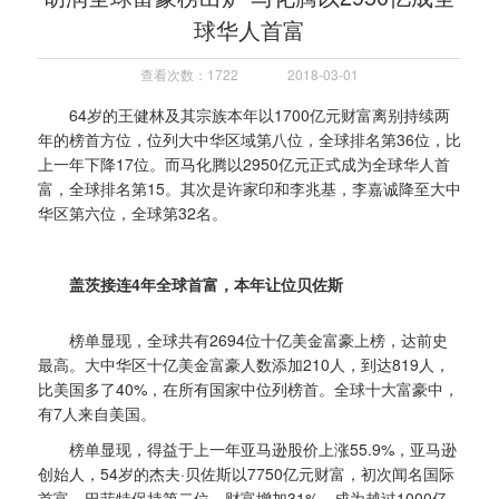
球华人首富
查看次数：1722
2018-03-01
64岁的王健林及其宗族本年以1700亿元财富离别持续两
年的榜首方位，位列大中华区域第八位，全球排名第36位，比
上一年下降17位。而马化腾以2950亿元正式成为全球华人首
富，全球排名第15。其次是许家印和李兆基，李嘉诚降至大中
华区第六位，全球第32名。
盖茨接连4年全球首富，本年让位贝佐斯
榜单显现，全球共有2694位十亿美金富豪上榜，达前史
最高。大中华区十亿美金富豪人数添加210人，到达819人，
比美国多了40%，在所有国家中位列榜首。全球十大富豪中，
有7人来自美国。
榜单显现，得益于上一年亚马逊股价上涨55.9%，亚马逊
创始人，54岁的杰夫·贝佐斯以7750亿元财富，初次闻名国际
首富。巴菲特保持第二位，财富增加31%，成为越过1000亿