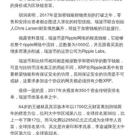
的身价成为区块链首富。
胡润表明，2017年是加密钱银财物类别的打破之年，零
售和安排出资者都企图进入潜在的转型技能。瑞波币联合创始
人Chris Larsen财富俄然飙升，得益于加密钱银的日益盛行。
揭露资料显现，瑞波币是Ripple网络的根底钱银，它能够
在整个ripple网络中流转，总数量为1000亿，并且跟着买卖的
增多而逐步削减，瑞波币的运营公司为Ripple Labs。
瑞波币和比特币相同都是根据数学和密码学的数字钱银，
可是与比特币没有真正的用处不同，XRP在Ripple体系中有首
要桥梁钱银和有保证安全的功用，其间保证安全的功用是不可
或缺，这要求参加这个协议的网关都必须持有少数XRP。
值得一提的是，2017年央视发布350个资金传销安排名
单，瑞波币坐落名单之中。
64岁的王健林及其宗族本年以1700亿元财富离别持续两
年的榜首方位，位列大中华区域第八位，全球排名第36位，比
上一年下降17位。而马化腾以2950亿元正式成为全球华人首
富，全球排名第15。其次是许家印和李兆基，李嘉诚降至大中
华区第六位，全球第32名。