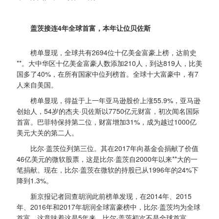
盖茨接连4年全球首富，本年让位贝佐斯
榜单显现，全球共有2694位十亿美金富豪上榜，达前史
**。大中华区十亿美金富豪人数添加210人，到达819人，比美
国多了40%，在所有国家中位列榜首。全球十大富豪中，有7
人来自美国。
榜单显现，得益于上一年亚马逊股价上涨55.9%，亚马逊
创始人，54岁的杰夫·贝佐斯以7750亿元财富，初次闻名国际
首富。巴菲特保持第二位，财富增加31%，成为越过1000亿
美元大关的第二人。
比尔·盖茨位列第三位。其在2017年向基金会捐献了价值
46亿美元的微软股票，这是比尔·盖茨自2000年以来**大的一
笔捐献。现在，比尔·盖茨在微软的持股已从1996年的24%下
降到1.3%。
新京报记者回查胡润此前榜单发现，在2014年、2015
年、2016年和2017年胡润全球富豪榜中，比尔·盖茨均为全球
首富。这意味着这是5年来，比尔·盖茨初次不是全球首富。