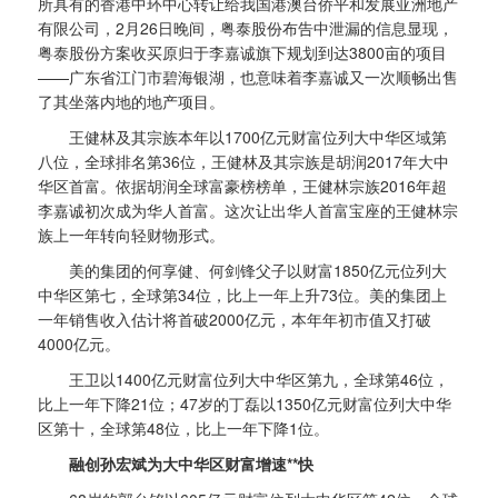
所具有的香港中环中心转让给我国港澳台侨平和发展亚洲地产
有限公司，2月26日晚间，粤泰股份布告中泄漏的信息显现，
粤泰股份方案收买原归于李嘉诚旗下规划到达3800亩的项目
——广东省江门市碧海银湖，也意味着李嘉诚又一次顺畅出售
了其坐落内地的地产项目。
王健林及其宗族本年以1700亿元财富位列大中华区域第
八位，全球排名第36位，王健林及其宗族是胡润2017年大中
华区首富。依据胡润全球富豪榜榜单，王健林宗族2016年超
李嘉诚初次成为华人首富。这次让出华人首富宝座的王健林宗
族上一年转向轻财物形式。
美的集团的何享健、何剑锋父子以财富1850亿元位列大
中华区第七，全球第34位，比上一年上升73位。美的集团上
一年销售收入估计将首破2000亿元，本年年初市值又打破
4000亿元。
王卫以1400亿元财富位列大中华区第九，全球第46位，
比上一年下降21位；47岁的丁磊以1350亿元财富位列大中华
区第十，全球第48位，比上一年下降1位。
融创孙宏斌为大中华区财富增速**快