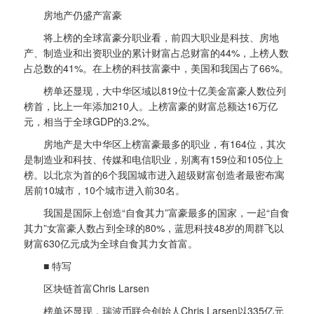
房地产仍盛产富豪
将上榜的全球富豪分职业看，前四大职业是科技、房地
产、制造业和出资职业的累计财富占总财富的44%，上榜人数
占总数的41%。在上榜的科技富豪中，美国和我国占了66%。
榜单还显现，大中华区域以819位十亿美金富豪人数位列
榜首，比上一年添加210人。上榜富豪的财富总额达16万亿
元，相当于全球GDP的3.2%。
房地产是大中华区上榜富豪最多的职业，有164位，其次
是制造业和科技、传媒和电信职业，别离有159位和105位上
榜。以北京为首的6个我国城市进入超级财富创造者最密布寓
居前10城市，10个城市进入前30名。
我国是国际上创造“自食其力”富豪最多的国家，一起“自食
其力”女富豪人数占到全球的80%，蓝思科技48岁的周群飞以
财富630亿元成为全球自食其力女首富。
■ 特写
区块链首富Chris Larsen
榜单还显现，瑞波币联合创始人Chris Larsen以335亿元