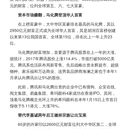
元的财富，位列全球第五、六、七大富豪。
资本市场赚翻，马化腾登顶华人首富
在上榜富豪中，大中华区富豪排名最高的马化腾，其以
2950亿元财富正式成为全球华人首富，其是胡润百富榜创建
以来第13位我国首富。全球第15位，排名比上一年上升23
位。
马化腾的财富增加，首要源于腾讯股票在上一年的大涨。
据统计，2017年腾讯股价上涨114.4%，市值打破5000亿美
元。腾讯系也活跃布局新零售。先后战略出资永辉超市、超级
物种、家乐福和万达商业、连男装品牌商海澜之家也于本年1
月承认向腾讯出让5%的股份。
此前，腾讯和马化腾出资的企业中已有搜狗、众安在线、
阅文集团、易鑫集团、希玛眼科4家成功在香港IPO。其间，
顶着马化腾概念光环上市的希玛眼科在本年1月15日上市首日
报收于5.11港元，大涨76%。
替代李嘉诚两年后王健林宗族让出宝座
60岁的许家印以2600亿元财富位列大中华区第二，全球