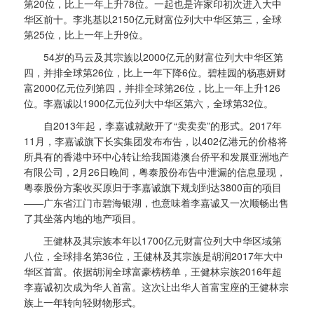
第20位，比上一年上升78位。一起也是许家印初次进入大中
华区前十。李兆基以2150亿元财富位列大中华区第三，全球
第25位，比上一年上升9位。
54岁的马云及其宗族以2000亿元的财富位列大中华区第
四，并排全球第26位，比上一年下降6位。碧桂园的杨惠妍财
富2000亿元位列第四，并排全球第26位，比上一年上升126
位。李嘉诚以1900亿元位列大中华区第六，全球第32位。
自2013年起，李嘉诚就敞开了“卖卖卖”的形式。2017年
11月，李嘉诚旗下长实集团发布布告，以402亿港元的价格将
所具有的香港中环中心转让给我国港澳台侨平和发展亚洲地产
有限公司，2月26日晚间，粤泰股份布告中泄漏的信息显现，
粤泰股份方案收买原归于李嘉诚旗下规划到达3800亩的项目
——广东省江门市碧海银湖，也意味着李嘉诚又一次顺畅出售
了其坐落内地的地产项目。
王健林及其宗族本年以1700亿元财富位列大中华区域第
八位，全球排名第36位，王健林及其宗族是胡润2017年大中
华区首富。依据胡润全球富豪榜榜单，王健林宗族2016年超
李嘉诚初次成为华人首富。这次让出华人首富宝座的王健林宗
族上一年转向轻财物形式。