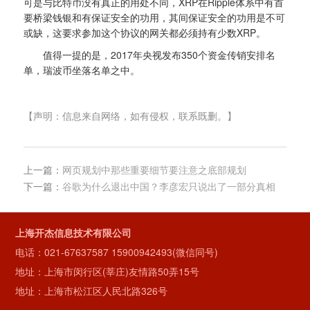
可是与比特币没有真正的用处不同，XRP在Ripple体系中有首
要桥梁钱银和有保证安全的功用，其间保证安全的功用是不可
或缺，这要求参加这个协议的网关都必须持有少数XRP。
值得一提的是，2017年央视发布350个资金传销安排名
单，瑞波币坐落名单之中。
【声明：信息来自网络，如有侵权，联系既删。】
上一篇：
网页规划中那些重要细节要注意之底部规划
下一篇：
谷歌为什么退出中国？李彦宏只说出了一部分真相
上海开杰信息技术有限公司
电话：
021-67637587
15900942493(微信同号)
地址：上海市闵行区(莘庄)友情路50弄15号
地址：上海市松江区人民北路326号