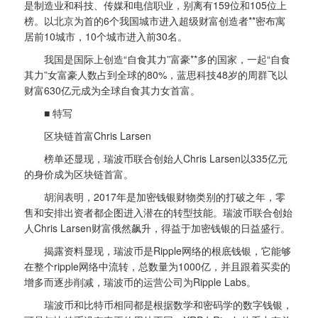
是制造业和科技、传媒和电信职业，别离有159位和105位上
榜。以北京为首的6个我国城市进入超级财富创造者**密布寓
居前10城市，10个城市进入前30名。
我国是国际上创造“自食其力”富豪**多的国家，一起“自食
其力”女富豪人数占到全球的80%，蓝思科技48岁的周群飞以
财富630亿元成为全球自食其力女首富。
■ 特写
区块链首富Chris Larsen
榜单还显现，瑞波币联合创始人Chris Larsen以335亿元
的身价成为区块链首富。
胡润表明，2017年是加密钱银财物类别的打破之年，零
售和安排出资者都企图进入潜在的转型技能。瑞波币联合创始
人Chris Larsen财富俄然飙升，得益于加密钱银的日益盛行。
揭露资料显现，瑞波币是Ripple网络的根底钱银，它能够
在整个ripple网络中流转，总数量为1000亿，并且跟着买卖的
增多而逐步削减，瑞波币的运营公司为Ripple Labs。
瑞波币和比特币相同都是根据数学和密码学的数字钱银，