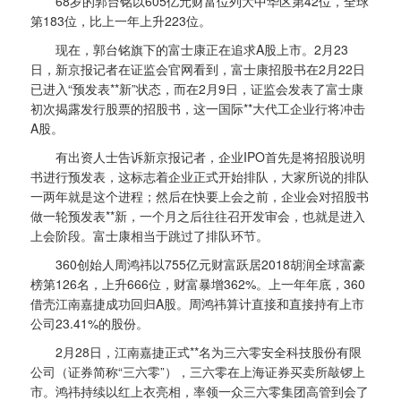
68岁的郭台铭以605亿元财富位列大中华区第42位，全球
第183位，比上一年上升223位。
现在，郭台铭旗下的富士康正在追求A股上市。2月23
日，新京报记者在证监会官网看到，富士康招股书在2月22日
已进入“预发表**新”状态，而在2月9日，证监会发表了富士康
初次揭露发行股票的招股书，这一国际**大代工企业行将冲击
A股。
有出资人士告诉新京报记者，企业IPO首先是将招股说明
书进行预发表，这标志着企业正式开始排队，大家所说的排队
一两年就是这个进程；然后在快要上会之前，企业会对招股书
做一轮预发表**新，一个月之后往往召开发审会，也就是进入
上会阶段。富士康相当于跳过了排队环节。
360创始人周鸿祎以755亿元财富跃居2018胡润全球富豪
榜第126名，上升666位，财富暴增362%。上一年年底，360
借壳江南嘉捷成功回归A股。周鸿祎算计直接和直接持有上市
公司23.41%的股份。
2月28日，江南嘉捷正式**名为三六零安全科技股份有限
公司（证券简称“三六零”），三六零在上海证券买卖所敲锣上
市。鸿祎持续以红上衣亮相，率领一众三六零集团高管到会了