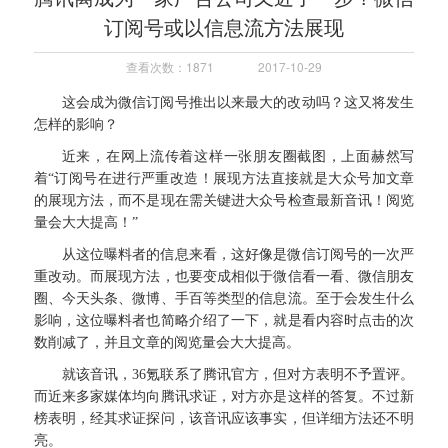
订阅号或以信息流方法展现
查看次数：1871
2017-10-29
这会成为微信订阅号推出以来最大的改动吗？这又将发生
怎样的影响？
近来，在网上流传着这样一张朋友圈截图，上面赫然写
着“订阅号在进行严重改造！展现方法直接就是大众号加文章
的展现方法，而不是现在需关键进大众号检查最新音讯！阅览
量会大大提高！”
从这位曝料者的信息来看，这好像是微信订阅号的一次严
重改动。而展现方法，也要变成相似于微信看一看、微信朋友
圈、今天头条、微博、手百等类型的信息流。至于会发生什么
影响，这位曝料者也简略介绍了一下，就是看内容时点击的次
数削减了，并且文章的阅览量会大大提高。
就该音讯，36氪联系了腾讯官方，但对方表明不予置评。
而近来多家媒体均向腾讯求证，对方亦是这样的答复。不过新
榜表明，经其求证探问，该音讯应该事实，但详细方法还不明
亮。