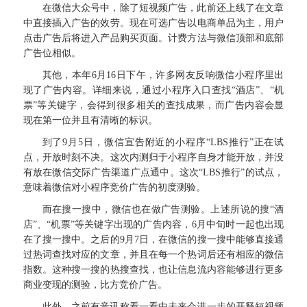
在微信大众号中，除了短视频广告，此前还上线了在文章
中直接插入广告的效劳。现在可选广告以电商单品为主，用户
点击广告后将进入产品购买页面。计费方法与微信顶部和底部
广告位相似。
其他，本年6月16日下午，许多网友反响微信小程序里出
现了广告内容。详细来说，通过小程序入口查找“酒店”、“机
票”等关键字，会得到很多相关的查找成果，而广告内容会显
现在第一位并且有清晰的标识。
到了9月5日，微信宣告附近的小程序“LBS推行”正在试
点，开放时刻不决。这次内测归于小程序自身才能开放，并没
有放在微信交际广告渠道广点通中。这次“LBS推行”的试点，
意味着微信对小程序竞价广告的初度测验。
而在搜一搜中，微信也在做广告测验。上述所说的搜“酒
店”、“机票”等关键字出现的广告内容，6月中旬时一起也出现
在了搜一搜中。之后的9月7日，在微信的搜一搜中能够直接通
过热词查找对应的文章，并且在每一个热词后还有相应的微信
指数。这种搜一搜的热搜查找，也让信息流内容能够进行更多
商业变现的测验，比方竞价广告。
此外，之前有音讯称看一看中未来会进一步的开释短视频