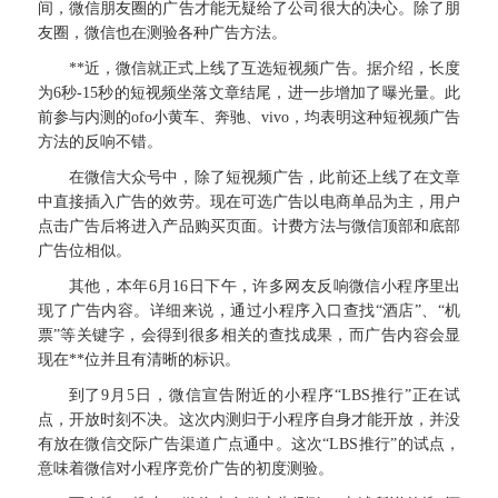
间，微信朋友圈的广告才能无疑给了公司很大的决心。除了朋
友圈，微信也在测验各种广告方法。
**近，微信就正式上线了互选短视频广告。据介绍，长度
为6秒-15秒的短视频坐落文章结尾，进一步增加了曝光量。此
前参与内测的ofo小黄车、奔驰、vivo，均表明这种短视频广告
方法的反响不错。
在微信大众号中，除了短视频广告，此前还上线了在文章
中直接插入广告的效劳。现在可选广告以电商单品为主，用户
点击广告后将进入产品购买页面。计费方法与微信顶部和底部
广告位相似。
其他，本年6月16日下午，许多网友反响微信小程序里出
现了广告内容。详细来说，通过小程序入口查找“酒店”、“机
票”等关键字，会得到很多相关的查找成果，而广告内容会显
现在**位并且有清晰的标识。
到了9月5日，微信宣告附近的小程序“LBS推行”正在试
点，开放时刻不决。这次内测归于小程序自身才能开放，并没
有放在微信交际广告渠道广点通中。这次“LBS推行”的试点，
意味着微信对小程序竞价广告的初度测验。