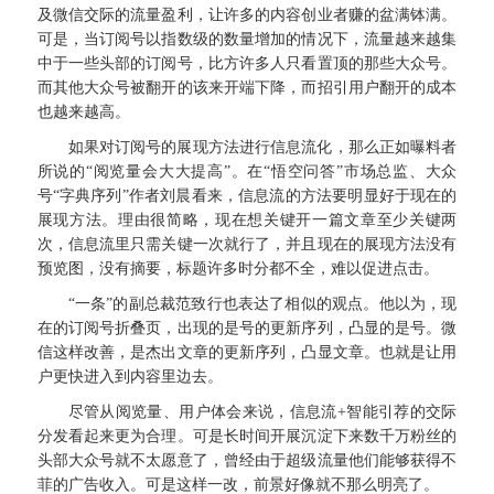
及微信交际的流量盈利，让许多的内容创业者赚的盆满钵满。
可是，当订阅号以指数级的数量增加的情况下，流量越来越集
中于一些头部的订阅号，比方许多人只看置顶的那些大众号。
而其他大众号被翻开的该来开端下降，而招引用户翻开的成本
也越来越高。
如果对订阅号的展现方法进行信息流化，那么正如曝料者
所说的“阅览量会大大提高”。在“悟空问答”市场总监、大众
号“字典序列”作者刘晨看来，信息流的方法要明显好于现在的
展现方法。理由很简略，现在想关键开一篇文章至少关键两
次，信息流里只需关键一次就行了，并且现在的展现方法没有
预览图，没有摘要，标题许多时分都不全，难以促进点击。
“一条”的副总裁范致行也表达了相似的观点。他以为，现
在的订阅号折叠页，出现的是号的更新序列，凸显的是号。微
信这样改善，是杰出文章的更新序列，凸显文章。也就是让用
户更快进入到内容里边去。
尽管从阅览量、用户体会来说，信息流+智能引荐的交际
分发看起来更为合理。可是长时间开展沉淀下来数千万粉丝的
头部大众号就不太愿意了，曾经由于超级流量他们能够获得不
菲的广告收入。可是这样一改，前景好像就不那么明亮了。