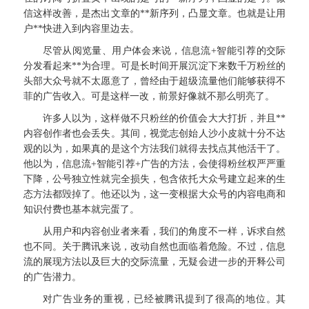
信这样改善，是杰出文章的**新序列，凸显文章。也就是让用
户**快进入到内容里边去。
尽管从阅览量、用户体会来说，信息流+智能引荐的交际
分发看起来**为合理。可是长时间开展沉淀下来数千万粉丝的
头部大众号就不太愿意了，曾经由于超级流量他们能够获得不
菲的广告收入。可是这样一改，前景好像就不那么明亮了。
许多人以为，这样做不只粉丝的价值会大大打折，并且**
内容创作者也会丢失。其间，视觉志创始人沙小皮就十分不达
观的以为，如果真的是这个方法我们就得去找点其他活干了。
他以为，信息流+智能引荐+广告的方法，会使得粉丝权严严重
下降，公号独立性就完全损失，包含依托大众号建立起来的生
态方法都毁掉了。他还以为，这一变根据大众号的内容电商和
知识付费也基本就完蛋了。
从用户和内容创业者来看，我们的角度不一样，诉求自然
也不同。关于腾讯来说，改动自然也面临着危险。不过，信息
流的展现方法以及巨大的交际流量，无疑会进一步的开释公司
的广告潜力。
对广告业务的重视，已经被腾讯提到了很高的地位。其