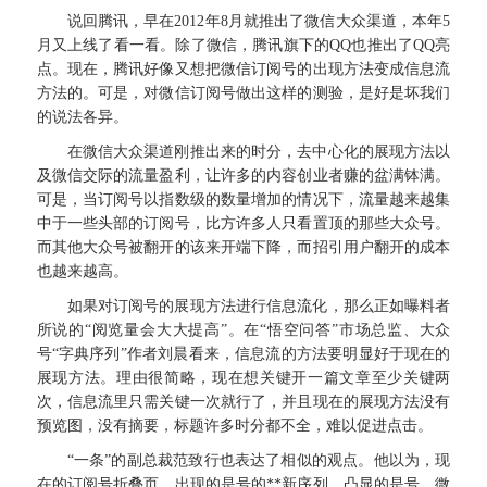
说回腾讯，早在2012年8月就推出了微信大众渠道，本年5
月又上线了看一看。除了微信，腾讯旗下的QQ也推出了QQ亮
点。现在，腾讯好像又想把微信订阅号的出现方法变成信息流
方法的。可是，对微信订阅号做出这样的测验，是好是坏我们
的说法各异。
在微信大众渠道刚推出来的时分，去中心化的展现方法以
及微信交际的流量盈利，让许多的内容创业者赚的盆满钵满。
可是，当订阅号以指数级的数量增加的情况下，流量越来越集
中于一些头部的订阅号，比方许多人只看置顶的那些大众号。
而其他大众号被翻开的该来开端下降，而招引用户翻开的成本
也越来越高。
如果对订阅号的展现方法进行信息流化，那么正如曝料者
所说的“阅览量会大大提高”。在“悟空问答”市场总监、大众
号“字典序列”作者刘晨看来，信息流的方法要明显好于现在的
展现方法。理由很简略，现在想关键开一篇文章至少关键两
次，信息流里只需关键一次就行了，并且现在的展现方法没有
预览图，没有摘要，标题许多时分都不全，难以促进点击。
“一条”的副总裁范致行也表达了相似的观点。他以为，现
在的订阅号折叠页，出现的是号的**新序列，凸显的是号。微