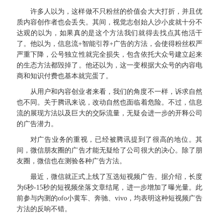
许多人以为，这样做不只粉丝的价值会大大打折，并且优
质内容创作者也会丢失。其间，视觉志创始人沙小皮就十分不
达观的以为，如果真的是这个方法我们就得去找点其他活干
了。他以为，信息流+智能引荐+广告的方法，会使得粉丝权严
严重下降，公号独立性就完全损失，包含依托大众号建立起来
的生态方法都毁掉了。他还以为，这一变根据大众号的内容电
商和知识付费也基本就完蛋了。
从用户和内容创业者来看，我们的角度不一样，诉求自然
也不同。关于腾讯来说，改动自然也面临着危险。不过，信息
流的展现方法以及巨大的交际流量，无疑会进一步的开释公司
的广告潜力。
对广告业务的重视，已经被腾讯提到了很高的地位。其
间，微信朋友圈的广告才能无疑给了公司很大的决心。除了朋
友圈，微信也在测验各种广告方法。
最近，微信就正式上线了互选短视频广告。据介绍，长度
为6秒-15秒的短视频坐落文章结尾，进一步增加了曝光量。此
前参与内测的ofo小黄车、奔驰、vivo，均表明这种短视频广告
方法的反响不错。