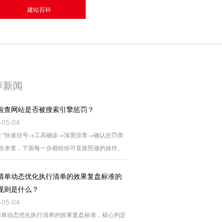
建站百科
荐新闻
检查网站是否被搜索引擎惩罚？
-05-04
 “快速信号→工具确诊→深度排查→确认惩罚类
四步来查，下面每一步都给你可直接照做的操作。
清单动态优化执行清单的效果复盘标准的
规则是什么？
-05-04
清单动态优化执行清单的效果复盘标准，核心判定