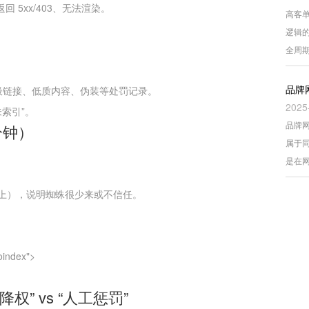
 5xx/403、无法渲染。
高客
逻辑
全周
品牌
圾链接、低质内容、伪装等处罚记录。
2025
未索引”。
品牌
分钟）
属于
是在
上），说明蜘蛛很少来或不信任。
index">
” vs “人工惩罚”