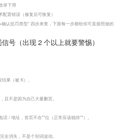
收录下滑
x 等纯技术配置错误（修复后可恢复）
→确认惩罚类型” 四步来查，下面每一步都给你可直接照做的
惩罚信号（出现 2 个以上就要警惕）
没结果（被 K）。
以上，且不是因为自己大量删页。
 / 地址，首页不在**位（正常应该稳排**）。
外或完全消失，不是个别词波动。