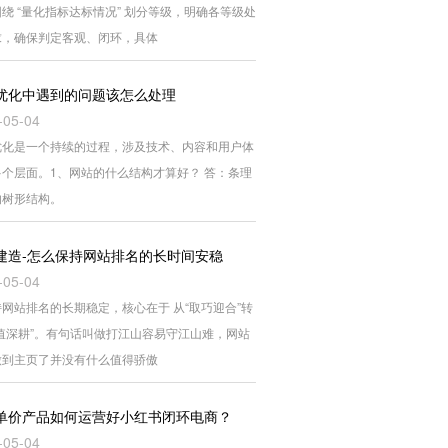
绕 “量化指标达标情况” 划分等级，明确各等级处
求，确保判定客观、闭环，具体
优化中遇到的问题该怎么处理
-05-04
优化是一个持续的过程，涉及技术、内容和用户体
多个层面。1、网站的什么结构才算好？ 答：条理
的树形结构。
建造-怎么保持网站排名的长时间安稳
-05-04
网站排名的长期稳定，核心在于 从“取巧迎合”转
价值深耕”。有句话叫做打江山容易守江山难，网站
做到主页了并没有什么值得骄傲
单价产品如何运营好小红书闭环电商？
-05-04