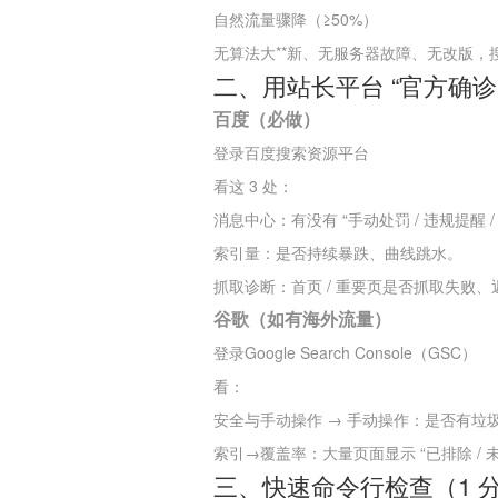
自然流量骤降（≥50%）
无算法大**新、无服务器故障、无改版，
二、用站长平台 “官方确诊
百度（必做）
登录百度搜索资源平台
看这 3 处：
消息中心：有没有 “手动处罚 / 违规提醒 
索引量：是否持续暴跌、曲线跳水。
抓取诊断：首页 / 重要页是否抓取失败、返回
谷歌（如有海外流量）
登录Google Search Console（GSC）
看：
安全与手动操作 → 手动操作：是否有垃
索引→覆盖率：大量页面显示 “已排除 / 
三、快速命令行检查（1 