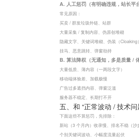
A. 人工惩罚（有明确违规，站长平
常见原因：
买卖 / 群发垃圾外链、站群
大量采集 / 复制内容、伪原创堆砌
隐藏文字、关键词堆砌、伪装（Cloaking
挂马、恶意跳转、弹窗劫持
B. 算法降权（无通知，多是质量 /
大量低质、薄内容（一两段文字）
移动端体验差、加载极慢
广告过多遮挡内容、弹窗泛滥
服务器不稳定、长期打不开
五、和 “正常波动 / 技术
下面这些不算惩罚，先排除：
新站（3 个月内）收录慢、排名不稳（沙
个别关键词波动、小幅度流量起伏