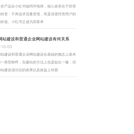
单价产品在小红书做闭环电商，核心差异在于经营
的转变：不再追求流量变现，而是深度经营用户的
期价值。小红书正成为高客单
网站建设和普通企业网站建设有何关系
-10-03
网站建设和普通企业网站建设在基础的慨念上基本
同一类型称呼，在建站的方法上也是如出一辙，但
网站建设成功后的效果以及效益上却迥