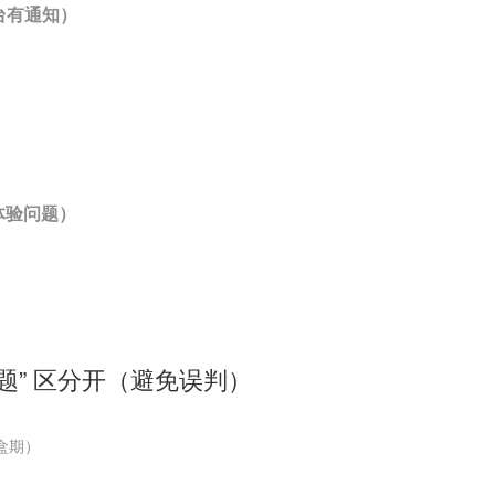
台有通知）
）
 体验问题）
问题” 区分开（避免误判）
盒期）