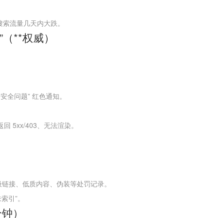
搜索流量几天内大跌。
”（**权威）
/ 安全问题” 红色通知。
 5xx/403、无法渲染。
圾链接、低质内容、伪装等处罚记录。
未索引”。
分钟）