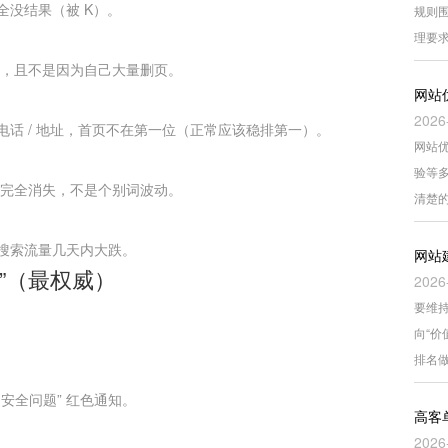
没结果（被 K）。
规则围
理要
以上，且不是因为自己大量删页。
网站
2026
话 / 地址，首页不在第一位（正常应该稳排第一）。
网站
验等
外或完全消失，不是个别词波动。
清楚
搜索流量几天内大跌。
网站
”（最权威）
2026
要维持
向“
排名
/ 安全问题” 红色通知。
高客
2026