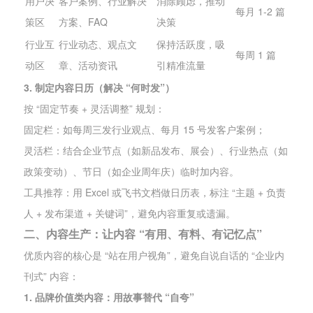
用户决
客户案例、行业解决
消除顾虑，推动
每月 1-2 篇
策区
方案、FAQ
决策
行业互
行业动态、观点文
保持活跃度，吸
每周 1 篇
动区
章、活动资讯
引精准流量
3. 制定内容日历（解决 “何时发”）
按 “固定节奏 + 灵活调整” 规划：
固定栏：如每周三发行业观点、每月 15 号发客户案例；
灵活栏：结合企业节点（如新品发布、展会）、行业热点（如
政策变动）、节日（如企业周年庆）临时加内容。
工具推荐：用 Excel 或飞书文档做日历表，标注 “主题 + 负责
人 + 发布渠道 + 关键词”，避免内容重复或遗漏。
二、内容生产：让内容 “有用、有料、有记忆点”
优质内容的核心是 “站在用户视角”，避免自说自话的 “企业内
刊式” 内容：
1. 品牌价值类内容：用故事替代 “自夸”