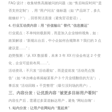
FAQ 设计：收集销售高频被问的问题（如 “售后响应时间”“是
否支持定制”），用 “用户问法” 做标题（如 “产品坏了，多久
能修好？”），回答简洁直接（避免官话套话）。
4. 行业互动类内容：用 “价值输出” 替代 “信息搬运”
行业观点：不单纯转载新闻，而是加入企业独特视角，如：
政策解读：“新规出台后，中小企如何合规降本？我们的 3 点
建议是……”；
趋势预测：“从 XX 数据看，未来 3 年 XX 行业会有这 2 个变
化，企业可提前布局……”。
活动资讯：不只发 “活动通知”，而是提前发 “活动亮点预
告”（如 “本次峰会将揭秘某客户 3 个月业绩翻倍的方法”），
事后发 “活动回顾 + 干货整理”（吸引没到场的用户）。
三、内容分发：让优质内容 “被更多目标用户看到”
内容生产后，需通过多渠道触达用户，避免 “网站自嗨”：
1. 站内分发：让用户在网站内 “逛起来”