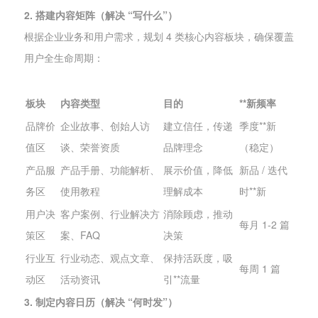
2. 搭建内容矩阵（解决 “写什么”）
根据企业业务和用户需求，规划 4 类核心内容板块，确保覆盖
用户全生命周期：
板块
内容类型
目的
**新频率
品牌价
企业故事、创始人访
建立信任，传递
季度**新
值区
谈、荣誉资质
品牌理念
（稳定）
产品服
产品手册、功能解析、
展示价值，降低
新品 / 迭代
务区
使用教程
理解成本
时**新
用户决
客户案例、行业解决方
消除顾虑，推动
每月 1-2 篇
策区
案、FAQ
决策
行业互
行业动态、观点文章、
保持活跃度，吸
每周 1 篇
动区
活动资讯
引**流量
3. 制定内容日历（解决 “何时发”）