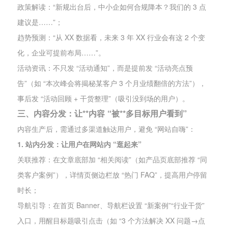
政策解读：“新规出台后，中小企如何合规降本？我们的 3 点
建议是……”；
趋势预测：“从 XX 数据看，未来 3 年 XX 行业会有这 2 个变
化，企业可提前布局……”。
活动资讯：不只发 “活动通知”，而是提前发 “活动亮点预
告”（如 “本次峰会将揭秘某客户 3 个月业绩翻倍的方法”），
事后发 “活动回顾 + 干货整理”（吸引没到场的用户）。
三、内容分发：让**内容 “被**多目标用户看到”
内容生产后，需通过多渠道触达用户，避免 “网站自嗨”：
1. 站内分发：让用户在网站内 “逛起来”
关联推荐：在文章底部加 “相关阅读”（如产品页底部推荐 “同
类客户案例”），详情页侧边栏放 “热门 FAQ”，提高用户停留
时长；
导航引导：在首页 Banner、导航栏设置 “新案例”“行业干货”
入口，用醒目标题吸引点击（如 “3 个方法解决 XX 问题→点