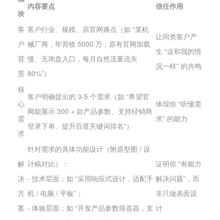
内容要点
信任作用
块
客
客户行业、规模、原官网痛点（如 “某机
让同类客户产
户
械厂商，年营收 5000 万，原有官网加载
生 “这和我的情
背
慢、无询盘入口，每月自然流量流失
况一样” 的共鸣
景
80%”）
核
客户明确提出的 3-5 个需求（如 “希望官
心
体现你 “听懂需
网能展示 300 + 款产品参数、支持经销商
需
求” 的能力
登录下单、提升百度关键词排名”）
求
针对需求的具体功能设计（附原型图 / 设
解
计稿对比）：
证明你 “有能力
决
- 技术层面：如 “采用响应式设计，适配手
解决问题”，而
方
机 / 电脑 / 平板”；
非只做表面设
案
- 体验层面：如 “开发产品参数筛选器，支
计