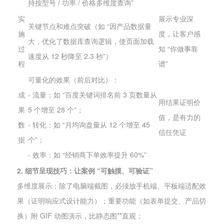
持按型号 / 功率 / 价格多维度查询”
实
展示专业深
关键节点和难点突破（如 “因产品数据量
施
度，让客户感
大，优化了数据库查询逻辑，使页面加载
过
知 “你做事靠
速度从 12 秒降至 2.3 秒”）
程
谱”
可量化的效果（前后对比）：
成
- 流量：如 “百度关键词排名前 3 页数量从
用结果证明价
果
5 个增至 28 个”；
值，是有力的
数
- 转化：如 “月均询盘量从 12 个增至 45
信任凭证
据
个”；
- 效率：如 “经销商下单效率提升 60%”
2. 细节呈现技巧：让案例 “可触摸、可验证”
多维度展示：除了电脑端截图，必须放手机端、平板端适配效
果（证明响应式设计能力）；重要功能（如表单提交、产品切
换）附 GIF 动图演示，比静态图**直观；