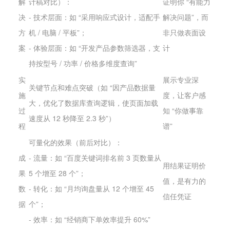
解
计稿对比）：
证明你 “有能力
决
- 技术层面：如 “采用响应式设计，适配手
解决问题”，而
方
机 / 电脑 / 平板”；
非只做表面设
案
- 体验层面：如 “开发产品参数筛选器，支
计
持按型号 / 功率 / 价格多维度查询”
实
展示专业深
关键节点和难点突破（如 “因产品数据量
施
度，让客户感
大，优化了数据库查询逻辑，使页面加载
过
知 “你做事靠
速度从 12 秒降至 2.3 秒”）
程
谱”
可量化的效果（前后对比）：
成
- 流量：如 “百度关键词排名前 3 页数量从
用结果证明价
果
5 个增至 28 个”；
值，是有力的
数
- 转化：如 “月均询盘量从 12 个增至 45
信任凭证
据
个”；
- 效率：如 “经销商下单效率提升 60%”