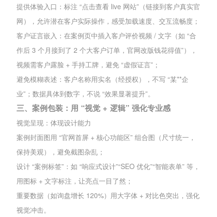
提供体验入口：标注 “点击查看 live 网站”（链接到客户真实官
网），允许潜在客户实际操作，感受加载速度、交互流畅度；
客户证言嵌入：在案例页中插入客户评价视频 / 文字（如 “合
作后 3 个月接到了 2 个大客户订单，官网改版钱花得值”），
视频需客户露脸 + 手持工牌，避免 “虚假证言”；
避免模糊表述：客户名称用实名（经授权），不写 “某**企
业”；数据具体到数字，不说 “效果显著提升”。
三、案例包装：用 “视觉 + 逻辑” 强化专业感
视觉呈现：体现设计能力
案例封面图用 “官网首屏 + 核心功能区” 组合图（尺寸统一，
保持美观），避免截图杂乱；
设计 “案例标签”：如 “响应式设计”“SEO 优化”“智能表单” 等，
用图标 + 文字标注，让亮点一目了然；
重要数据（如询盘增长 120%）用大字体 + 对比色突出，强化
视觉冲击。