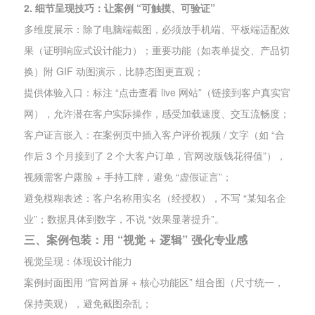
2. 细节呈现技巧：让案例 “可触摸、可验证”
多维度展示：除了电脑端截图，必须放手机端、平板端适配效
果（证明响应式设计能力）；重要功能（如表单提交、产品切
换）附 GIF 动图演示，比静态图更直观；
提供体验入口：标注 “点击查看 live 网站”（链接到客户真实官
网），允许潜在客户实际操作，感受加载速度、交互流畅度；
客户证言嵌入：在案例页中插入客户评价视频 / 文字（如 “合
作后 3 个月接到了 2 个大客户订单，官网改版钱花得值”），
视频需客户露脸 + 手持工牌，避免 “虚假证言”；
避免模糊表述：客户名称用实名（经授权），不写 “某知名企
业”；数据具体到数字，不说 “效果显著提升”。
三、案例包装：用 “视觉 + 逻辑” 强化专业感
视觉呈现：体现设计能力
案例封面图用 “官网首屏 + 核心功能区” 组合图（尺寸统一，
保持美观），避免截图杂乱；