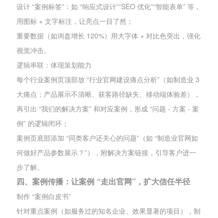
设计 “案例标签”：如 “响应式设计”“SEO 优化”“智能表单” 等，
用图标 + 文字标注，让亮点一目了然；
重要数据（如询盘增长 120%）用大字体 + 对比色突出，强化
视觉冲击。
逻辑串联：体现策划能力
每个行业案例页顶部放 “行业官网建设痛点分析”（如制造业 3
大痛点：产品展示不清晰、获客路径缺失、移动端体验差），
再引出 “我们的解决方案” 和对应案例，形成 “问题 - 方案 - 案
例” 的逻辑闭环；
案例页底部添加 “同类客户还关心的问题”（如 “制造业官网如
何做好产品参数展示？”），附解决方案链接，引导客户进一
步了解。
四、案例传播：让案例 “走出官网”，扩大信任半径
制作 “案例白皮书”
针对重点案例（如服务过的知名企业、效果显著的项目），制