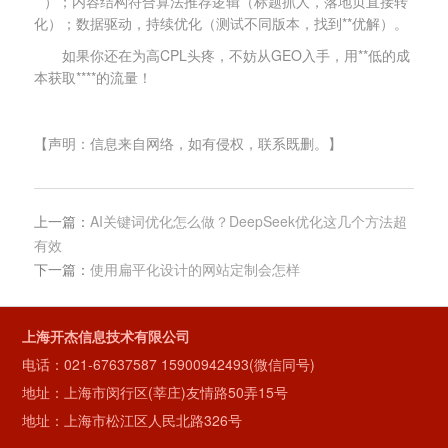
**）；内容结构符合算法推荐逻辑（标题抓人，落地页直接转
化）；数据驱动，持续优化（测试不同版本，找到**优解）。
如果你还在为高CPL头疼，不妨从GEO入手，用**低的成
本获取****的流量！
【声明：信息来自网络，如有侵权，联系既删。】
上一篇：
AI关键词优化怎么做？DeepSeek优化这几个方法超
有效
下一篇：
使用扁平化设计的网站定制会怎样
上海开杰信息技术有限公司
电话：
021-67637587
15900942493(微信同号)
地址：上海市闵行区(莘庄)友情路50弄15号
地址：上海市松江区人民北路326号