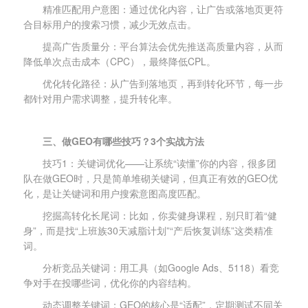
精准匹配用户意图：通过优化内容，让广告或落地页更符
合目标用户的搜索习惯，减少无效点击。
提高广告质量分：平台算法会优先推送高质量内容，从而
降低单次点击成本（CPC），最终降低CPL。
优化转化路径：从广告到落地页，再到转化环节，每一步
都针对用户需求调整，提升转化率。
三、做GEO有哪些技巧？3个实战方法
技巧1：关键词优化——让系统“读懂”你的内容，很多团
队在做GEO时，只是简单堆砌关键词，但真正有效的GEO优
化，是让关键词和用户搜索意图高度匹配。
挖掘高转化长尾词：比如，你卖健身课程，别只盯着“健
身”，而是找“上班族30天减脂计划”“产后恢复训练”这类精准
词。
分析竞品关键词：用工具（如Google Ads、5118）看竞
争对手在投哪些词，优化你的内容结构。
动态调整关键词：GEO的核心是“适配”，定期测试不同关