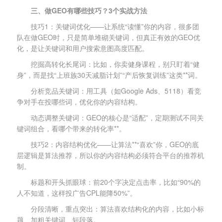
三、做GEO有哪些技巧？3个实战方法
技巧1：关键词优化——让系统“读懂”你的内容，很多团
队在做GEO时，只是简单堆砌关键词，但真正有效的GEO优
化，是让关键词和用户搜索意图高度匹配。
挖掘高转化长尾词：比如，你卖健身课程，别只盯着“健
身”，而是找“上班族30天减脂计划”“产后恢复训练”这类**词。
分析竞品关键词：用工具（如Google Ads、5118）看竞
争对手在投哪些词，优化你的内容结构。
动态调整关键词：GEO的核心是“适配”，定期测试不同关
键词组合，看哪个带来的转化率**。
技巧2：内容结构优化——让算法**“喜欢”你，GEO的底
层逻辑是算法推荐，所以你的内容结构必须符合平台的推荐机
制。
标题和开头抓眼球：前20个字决定点击率，比如“90%的
人不知道，这样投广告CPL能降50%”。
分段清晰，重点突出：算法喜欢结构化的内容，比如小标
题、加粗关键词、短段落。