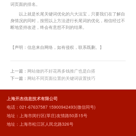
词页面的排名。
以上就是长尾关键词优化的六大法宝，只要我们在了解自
身情况的同时，按照以上方法进行长尾词的优化，相信经过不
断地坚持改进，终会有意想不到的结果。
【声明：信息来自网络，如有侵权，联系既删。】
上一篇：
网站做的不好花再多钱推广也是白搭
下一篇：
网站不同页面位置的关键词设置技巧
上海开杰信息技术有限公司
电话：
021-67637587
15900942493(微信同号)
地址：上海市闵行区(莘庄)友情路50弄15号
地址：上海市松江区人民北路326号