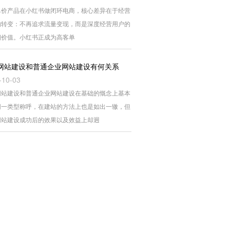
单价产品在小红书做闭环电商，核心差异在于经营
的转变：不再追求流量变现，而是深度经营用户的
期价值。小红书正成为高客单
网站建设和普通企业网站建设有何关系
-10-03
网站建设和普通企业网站建设在基础的慨念上基本
同一类型称呼，在建站的方法上也是如出一辙，但
网站建设成功后的效果以及效益上却迥