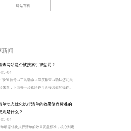
建站百科
荐新闻
检查网站是否被搜索引擎惩罚？
-05-04
 “快速信号→工具确诊→深度排查→确认惩罚类
四步来查，下面每一步都给你可直接照做的操作。
清单动态优化执行清单的效果复盘标准的
规则是什么？
-05-04
清单动态优化执行清单的效果复盘标准，核心判定