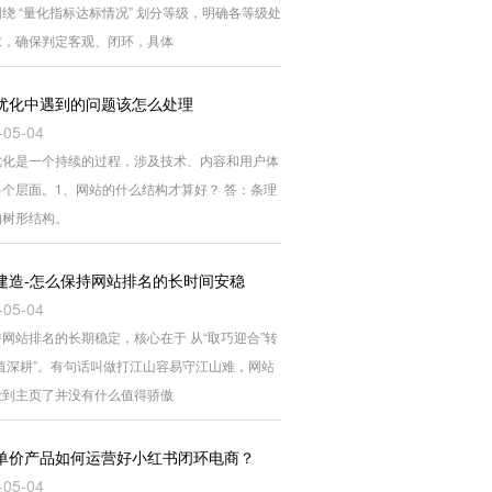
绕 “量化指标达标情况” 划分等级，明确各等级处
求，确保判定客观、闭环，具体
优化中遇到的问题该怎么处理
-05-04
优化是一个持续的过程，涉及技术、内容和用户体
多个层面。1、网站的什么结构才算好？ 答：条理
的树形结构。
建造-怎么保持网站排名的长时间安稳
-05-04
网站排名的长期稳定，核心在于 从“取巧迎合”转
价值深耕”。有句话叫做打江山容易守江山难，网站
做到主页了并没有什么值得骄傲
单价产品如何运营好小红书闭环电商？
-05-04