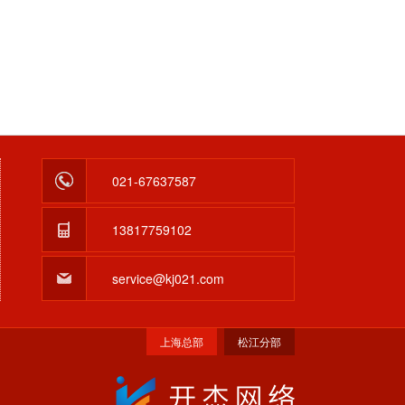
021-67637587
13817759102
service@kj021.com
上海总部
松江分部