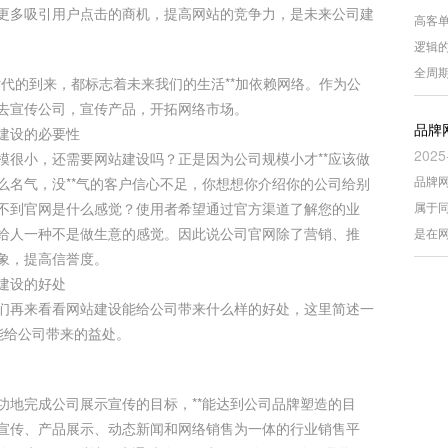
更多吸引用户点击的商机，提高网站的竞争力，是未来公司建
高客
逻辑
全周
代的到来，都标志着未来我们的生活**加依赖网络。作为公
去宣传公司，宣传产品，开拓网络市场。
品牌
建设的必要性
2025
模很小，还需要网站建设吗？正是因为公司规模小才**应该做
品牌
么名气，没**气的客户信心不足，你想想你介绍你的公司给别
不到官网是什么感觉？使用者希望通过官方渠道了解您的业
属于
给人一种不是做生意的感觉。因此说公司官网除了营销、推
是在
象，提高信誉度。
建设的好处
们再来看看网站建设能给公司带来什么样的好处，这里简述一
能给公司带来的益处。
功地完成公司展示宣传的目标，**能达到公司品牌塑造的目
宣传、产品展示、动态新闻和网络销售为一体的行业销售平