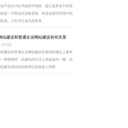
单价产品在小红书做闭环电商，核心差异在于经营
的转变：不再追求流量变现，而是深度经营用户的
期价值。小红书正成为高客单
网站建设和普通企业网站建设有何关系
-10-03
网站建设和普通企业网站建设在基础的慨念上基本
同一类型称呼，在建站的方法上也是如出一辙，但
网站建设成功后的效果以及效益上却迥