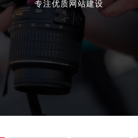
专注优质网站建设