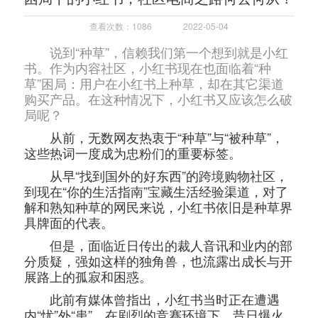
查看次数：1086
2022-05-04
说到“种草”，信赖我们第一个想到就是小红
书。作为内容社区，小红书现在也面临着“种
草”困局：用户在小红书上种草，却在其它渠道
购买产品。在这种情况下，小红书又应该怎么破
局呢？
从前，无数网友热衷于“种草”与“被种草”，
这些热词一度成为忠粉们的重要标签。
从早“找到国外的好东西”的跨境购物社区，
到现在“你的生活指南”宝藏生活经验渠道，对了
解和熟知种草的网民来说，小红书依旧是种草界
具牌面的代表。
但是，面临近日传出的裁人音讯和业内的部
分质疑，强如这样的独角兽，也流露出成长与开
展路上的孤寂和困惑。
此前有媒体曾指出，小红书当时正在遭遇
内“忧”外“患”，在剧烈的竞赛环境下，昔日爆火