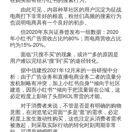
由此可见，内容种草社区的用户沉淀为征战
电商打下非常好的根底，粉丝们高频的搜索行为
也说明电商具有一个良好的初步。
但2020年东兴证券曾发布一组数据：2020
年小红书广告营收占比约80%；而电商营收占比
约为15%-20%。
面临“只搜不买”的现象，或许**多的原因是
用户难以完结从“搜”到“买”的途径转化。
据中信建投2021年12月末的一份研报中分
析：由于广告业务和直播电商业务二者的流量分
发机制略有冲突，加上小红书自身**倾向于社区
建造，因而小红书**倾向于把流量留在公域，这
必定程度上影响了头部KOL带货的才能。
对于消费者来说，不管是否是有明确的购物
意图，在浏览笔记背面**多是“逛”的需求，必定
程度上发生激动性购买，这也注定从消费者需求
被激起，到采取实际行动的转化时刻周期非常
短，可谓是稍瞬即逝。