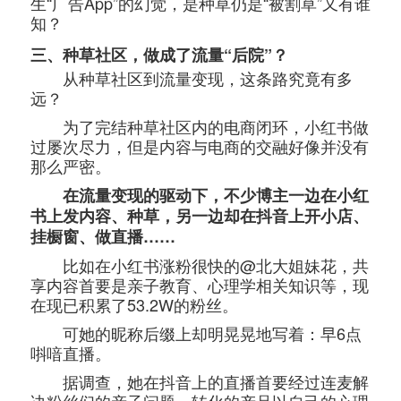
生“广告App”的幻觉，是种草仍是“被割草”又有谁
知？
三、种草社区，做成了流量“后院”？
从种草社区到流量变现，这条路究竟有多
远？
为了完结种草社区内的电商闭环，小红书做
过屡次尽力，但是内容与电商的交融好像并没有
那么严密。
在流量变现的驱动下，不少博主一边在小红
书上发内容、种草，另一边却在抖音上开小店、
挂橱窗、做直播……
比如在小红书涨粉很快的@北大姐妹花，共
享内容首要是亲子教育、心理学相关知识等，现
在现已积累了53.2W的粉丝。
可她的昵称后缀上却明晃晃地写着：早6点
唞喑直播。
据调查，她在抖音上的直播首要经过连麦解