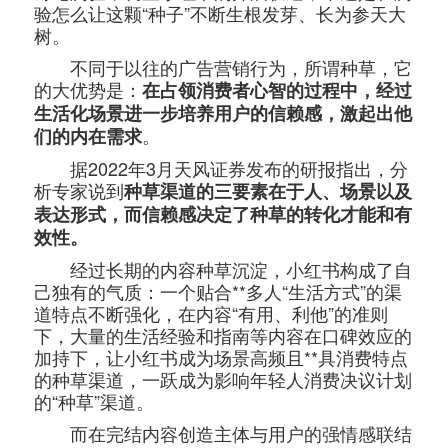
验怎么让这颗“种子”不断生根发芽、长为参天大
树。
不同于以往的广告营销行为，所谓种草，它
的大优势是：
在占领消费者心智的过程中，经过
生活化场景进一步培养用户的信赖感，激起出他
。
们的内在需求
据2022年3月天风证券发布的研报指出，分
析专家说到
种草渠道的三要素在于人、场景以及
表达形式，而信赖感决定了种草的转化才能和有
效性。
经过长期的内容种草沉淀，小红书构成了自
己独有的气质：一个贴合**多人“生活方式”的渠
道特点不断强化，在内容“有用、利他”的准则
下，大量的生活经验和指南等内容在口碑效应的
加持下，让小红书成为场景高频且**具消费特点
的种草渠道，一跃成为影响年轻人消费决议计划
的“种草”渠道。
而在完结内容创造主体与用户的强情感联结