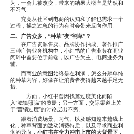
为，一会儿被改变，带来的结果大概率是茫然和
不习气。
究竟从社区到电商的认知和了解也需求一个
过程，操之过急的行为有时会带来反向作用。
二、广告众多，“种草”变“割草”？
在广告资源售卖、品牌协作抽成、著作推广
三种广告业务机构中，小红书的广告业务在商业
闭环中首要位于前端，以广告为主、电商业务为
辅。
而商业的意图始终是在利润，怎么分辨单纯
的种草内容，好像在让消费者变得越来越手足无
措。
一方面，小红书曾因找篇过度美化而陷
入“滤镜照骗”的质疑；另一方面，交际渠道上关
于“营销过度”的讨论层出不穷。
跟着消费场景、习气、以及感知越来越线上
化，种草背面的激动消费特质，以及寻求商业利
润的导向，
小红书在全力冲击上市的大背景下，