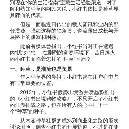
到现在“你的生活指南”宝藏生活经验渠道，对了
解和熟知种草的网民来说，小红书依旧是种草界
具牌面的代表。
但是，面临近日传出的裁人音讯和业内的部
分质疑，强如这样的独角兽，也流露出成长与开
展路上的孤寂和困惑。
此前有媒体曾指出，小红书当时正在遭遇
内“忧”外“患”，在剧烈的竞赛环境下，昔日爆火
的小红书面临着怎样的“种草”困局？
一、种草，是潮流也是负累
作为种草界的鼻祖，小红书曾在用户心中占
有非常重要的位置。
2013年，小红书假势出境游井喷趋势推出
的《小红书出境购物攻略》，不只开启了小红书
的江湖征战之路，也在所有人的心中埋下一
个“种草”的种子。
从内容种草社群的成熟到商业化之路的屡次
讨论测验，调查小红书的开展轨道，不过是在测