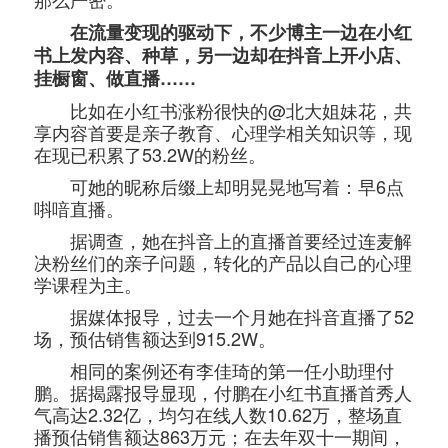
在流量变现的驱动下，不少博主一边在小红
书上发内容、种草，另一边却在抖音上开小店、
挂橱窗、做直播……
比如在小红书涨粉很快的@北大姐妹花，共
享内容首要是亲子教育、心理学相关知识等，现
在现已积累了53.2W的粉丝。
可她的昵称后缀上却明晃晃地写着：早6点
唞喑直播。
据调查，她在抖音上的直播首要经过连麦解
决粉丝们的亲子问题，转化的产品以自己的心理
学课程为主。
据媒体报导，过去一个月她在抖音直播了52
场，预估销售额达到915.2W。
相同的案例还有李佳琦的第一任小助理付
鹏。据揭露报导显现，付鹏在小红书直播首秀人
气高达2.32亿，均匀在线人数10.62万，整场直
播预估销售额达863万元；在去年双十一期间，