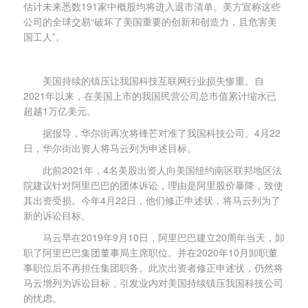
估计未来悉数191家中概股均将进入退市清单。美方宣称这些
公司的全球交易“破坏了美国重要的创新和创造力，且危害美
国工人”。
美国持续的镇压让我国科技互联网行业损失惨重。自
2021年以来，在美国上市的我国民营公司总市值累计缩水已
超越1万亿美元。
据报导，华尔街再次将锋芒对准了我国科技公司。4月22
日，华尔街出资人将马云列为申述目标。
此前2021年，4名美股出资人向美国纽约南区联邦地区法
院建议针对阿里巴巴的团体诉讼，理由是阿里股价暴降，致使
其出资受损。今年4月22日，他们修正申述状，将马云列为了
新的诉讼目标。
马云早在2019年9月10日，阿里巴巴建立20周年当天，卸
职了阿里巴巴集团董事局主席职位。并在2020年10月卸职董
事职位后不再担任集团职务。此次出资者修正申述状，仍然将
马云增列为诉讼目标，引发业内对美国持续镇压我国科技公司
的忧虑。