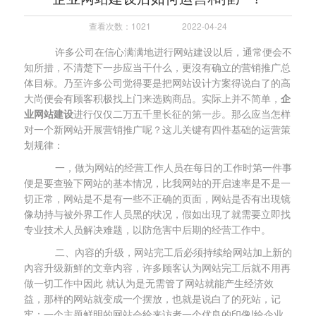
查看次数：1021
2022-04-24
许多公司在信心满满地进行网站建设以后，通常便会不
知所措，不清楚下一步应当干什么，更沒有确立的营销推广总
体目标。乃至许多公司觉得要是把网站设计方案得说白了的高
大尚便会有顾客积极找上门来选购商品。实际上并不简单，
企
业网站建设
进行仅仅二万五千里长征的第一步。那么应当怎样
对一个新网站开展营销推广呢？这儿关键有四件基础的运营策
划规律：
一，做为网站的经营工作人员在每日的工作时第一件事
便是要查验下网站的基本情况，比我网站的开启速率是不是一
切正常，网站是不是有一些不正确的页面，网站是否有出現镜
像劫持与被外界工作人员黑的状况，假如出現了就需要立即找
专业技术人员解决难题，以防危害中后期的经营工作中。
二、內容的升级，网站完工后必须持续给网站加上新的
內容升级新鮮的文章内容，许多顾客认为网站完工后就不用再
做一切工作中因此 就认为是无需管了网站就能产生经济效
益，那样的网站就变成一个摆放，也就是说白了的死站，记
牢：一个主题鲜明的网站会给来访者一个优良的印像!给企业