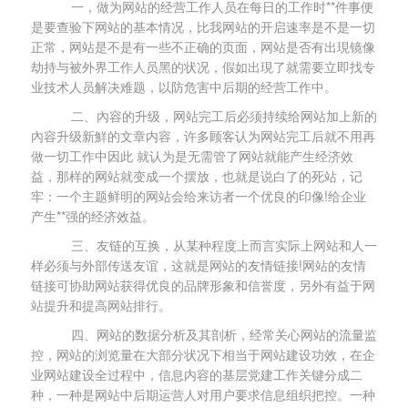
一，做为网站的经营工作人员在每日的工作时**件事便
是要查验下网站的基本情况，比我网站的开启速率是不是一切
正常，网站是不是有一些不正确的页面，网站是否有出現镜像
劫持与被外界工作人员黑的状况，假如出現了就需要立即找专
业技术人员解决难题，以防危害中后期的经营工作中。
二、內容的升级，网站完工后必须持续给网站加上新的
內容升级新鮮的文章内容，许多顾客认为网站完工后就不用再
做一切工作中因此 就认为是无需管了网站就能产生经济效
益，那样的网站就变成一个摆放，也就是说白了的死站，记
牢：一个主题鲜明的网站会给来访者一个优良的印像!给企业
产生**强的经济效益。
三、友链的互换，从某种程度上而言实际上网站和人一
样必须与外部传送友谊，这就是网站的友情链接!网站的友情
链接可协助网站获得优良的品牌形象和信誉度，另外有益于网
站提升和提高网站排行。
四、网站的数据分析及其剖析，经常关心网站的流量监
控，网站的浏览量在大部分状况下相当于网站建设功效，在企
业网站建设全过程中，信息内容的基层党建工作关键分成二
种，一种是网站中后期运营人对用户要求信息组织把控。一种