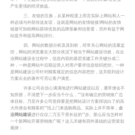
产生更强的经济效益。
三、友链的互换，从某种程度上而言实际上网站和人一
样必须与外部传送友谊，这就是网站的友情链接!网站的友情
链接可协助网站获得优良的品牌形象和信誉度，另外有益于网
站提升和提高网站排行。
四、网站的数据分析及其剖析，经常关心网站的流量监
控，网站的浏览量在大部分状况下相当于网站建设功效，在企
业网站建设全过程中，信息内容的基层党建工作关键分成二
种，一种是网站中后期运营人对用户要求信息组织把控。一种
是网站建设公司针对顾客规定的信息内容把控，这关联到设计
方案出去的著作可否让客户满意。
许多公司在信心满满地进行网站建设以后，通常便会不
知所措，不清楚下一步应当干什么，**沒有确立的营销推广总
体目标。乃至许多公司觉得要是把网站设计方案得说白了的高
大尚便会有顾客积**找上门来选购商品。实际上并不简单，
企
业网站建设
进行仅仅二万五千里长征的**步。那么应当怎样对
一个新网站开展营销推广呢？这儿关键有四件基础的运营策划
规律：