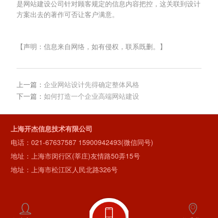
是网站建设公司针对顾客规定的信息内容把控，这关联到设计
方案出去的著作可否让客户满意。
【声明：信息来自网络，如有侵权，联系既删。】
上一篇：
企业网站设计先得确定整体风格
下一篇：
如何打造一个企业高端网站建设
上海开杰信息技术有限公司
电话：
021-67637587
15900942493(微信同号)
地址：上海市闵行区(莘庄)友情路50弄15号
地址：上海市松江区人民北路326号