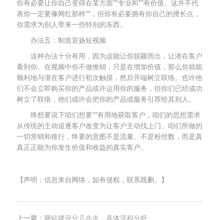
你有必要让你自己变得在某方面**专业和**有价值。这并不代
表你一定要像网红那样**，但你有必要拥有你自己的擅长点，
你需求为别人带来一些特别的东西。
办法五：制造宣扬短视频
这种办法十分有用，因为这能让你脱颖而出，让潜在客户
看到你。在视频中你不做推销，只是在增加价值，那么你就能
顺利地与潜在客户进行初次触摸，然后开端树立联络。也许他
们不会立即购买你的产品或许运用你的服务，但你们已经成功
树立了联络，他们或许会把你的产品或服务引荐给其别人。
终想要说下咱们想要**有用地获取客户，咱们的思想需求
从传统的主动追逐客户改变为让客户主动找上门。咱们所做的
一切营销和推行，终要的意图不是流量、不是粉丝数，而是真
真正正能为你发生价值和收益的真实客户。
【声明：信息来自网络，如有侵权，联系既删。】
上一篇：
网站建设分几步走，具体流程分析