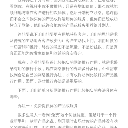
看到你。在视频中你不做推销，只是在增加价值，那么你就能
顺利地与潜在客户进行初次触摸，然后开端树立联络。也许他
们不会立即购买你的产品或许运用你的服务，但你们已经成功
树立了联络，他们或许会把你的产品或服务引荐给其别人。
终想要说下咱们想要更有用地获取客户，咱们的思想需求
从传统的主动追逐客户改变为让客户主动找上门。咱们所做的
一切营销和推行，终要的意图不是流量、不是粉丝数，而是真
真正正能为你发生价值和收益的真实客户。
现在，企业想要取得比较抱负的网络推行作用，就需求采
纳有用的推行手段，现在网络推行的办法多种多样，企业需求
找到合适自己的网络推行办法，才有或许起到比较好的产品推
行作用，因而，选对推行办法是很重要的。
下面，咱们简单分析网络推行作用比较抱负的办法具体有
哪些。
办法一：免费提供你的产品或服务
很多生意人一看到“免费”这个词就抗拒。但是对于一个行
业新手和一款新产品来说，刚开端时市场对你的产品并没有满
足的信任和口碑。因而在始创时期免费提供服务和产品，并不