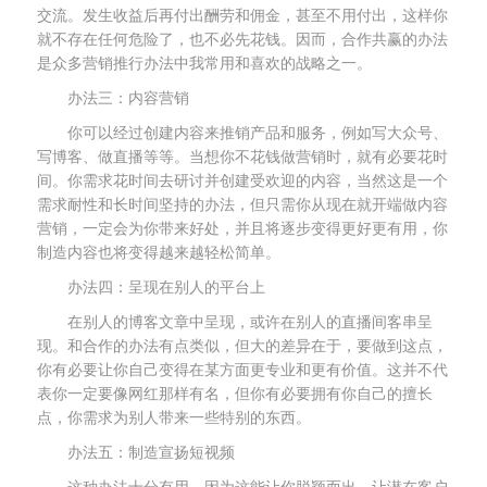
交流。发生收益后再付出酬劳和佣金，甚至不用付出，这样你
就不存在任何危险了，也不必先花钱。因而，合作共赢的办法
是众多营销推行办法中我常用和喜欢的战略之一。
办法三：内容营销
你可以经过创建内容来推销产品和服务，例如写大众号、
写博客、做直播等等。当想你不花钱做营销时，就有必要花时
间。你需求花时间去研讨并创建受欢迎的内容，当然这是一个
需求耐性和长时间坚持的办法，但只需你从现在就开端做内容
营销，一定会为你带来好处，并且将逐步变得更好更有用，你
制造内容也将变得越来越轻松简单。
办法四：呈现在别人的平台上
在别人的博客文章中呈现，或许在别人的直播间客串呈
现。和合作的办法有点类似，但大的差异在于，要做到这点，
你有必要让你自己变得在某方面更专业和更有价值。这并不代
表你一定要像网红那样有名，但你有必要拥有你自己的擅长
点，你需求为别人带来一些特别的东西。
办法五：制造宣扬短视频
这种办法十分有用，因为这能让你脱颖而出，让潜在客户