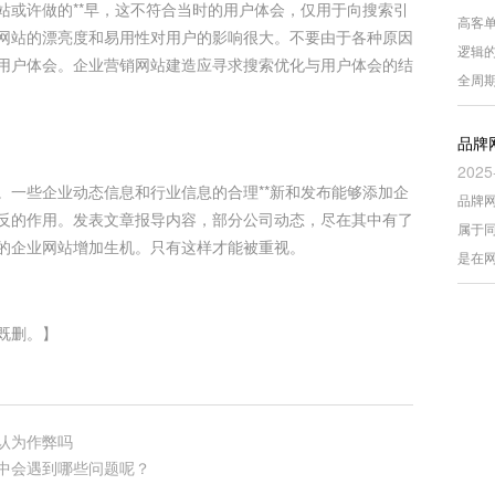
站或许做的**早，这不符合当时的用户体会，仅用于向搜索引
高客
网站的漂亮度和易用性对用户的影响很大。不要由于各种原因
逻辑
用户体会。企业营销网站建造应寻求搜索优化与用户体会的结
全周
品牌
2025
。一些企业动态信息和行业信息的合理**新和发布能够添加企
品牌
反的作用。发表文章报导内容，部分公司动态，尽在其中有了
属于
的企业网站增加生机。只有这样才能被重视。
是在
既删。】
认为作弊吗
中会遇到哪些问题呢？