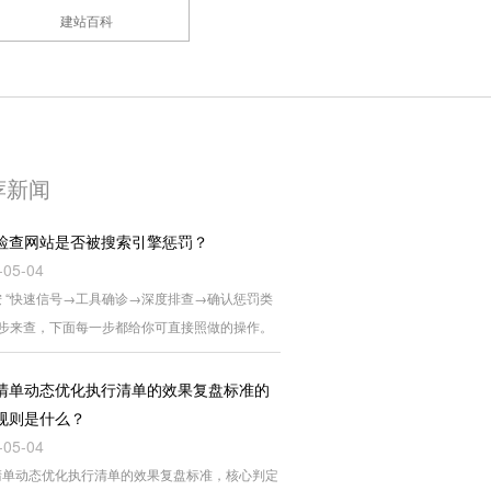
建站百科
荐新闻
检查网站是否被搜索引擎惩罚？
-05-04
 “快速信号→工具确诊→深度排查→确认惩罚类
四步来查，下面每一步都给你可直接照做的操作。
清单动态优化执行清单的效果复盘标准的
规则是什么？
-05-04
清单动态优化执行清单的效果复盘标准，核心判定