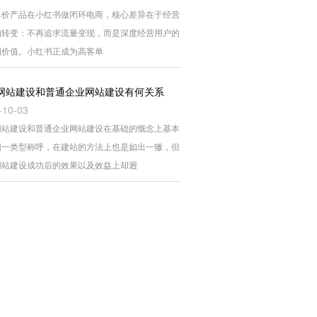
单价产品在小红书做闭环电商，核心差异在于经营
的转变：不再追求流量变现，而是深度经营用户的
期价值。小红书正成为高客单
网站建设和普通企业网站建设有何关系
-10-03
网站建设和普通企业网站建设在基础的慨念上基本
同一类型称呼，在建站的方法上也是如出一辙，但
网站建设成功后的效果以及效益上却迥