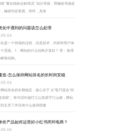
绕 “量化指标达标情况” 划分等级，明确各等级处
求，确保判定客观、闭环，具体
优化中遇到的问题该怎么处理
-05-04
优化是一个持续的过程，涉及技术、内容和用户体
多个层面。1、网站的什么结构才算好？ 答：条理
的树形结构。
建造-怎么保持网站排名的长时间安稳
-05-04
网站排名的长期稳定，核心在于 从“取巧迎合”转
价值深耕”。有句话叫做打江山容易守江山难，网站
做到主页了并没有什么值得骄傲
单价产品如何运营好小红书闭环电商？
-05-04