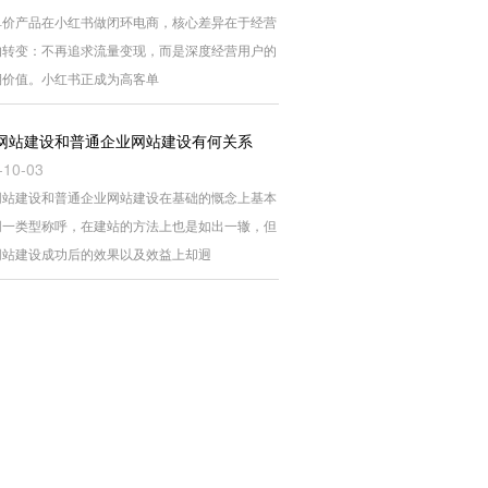
单价产品在小红书做闭环电商，核心差异在于经营
的转变：不再追求流量变现，而是深度经营用户的
期价值。小红书正成为高客单
网站建设和普通企业网站建设有何关系
-10-03
网站建设和普通企业网站建设在基础的慨念上基本
同一类型称呼，在建站的方法上也是如出一辙，但
网站建设成功后的效果以及效益上却迥