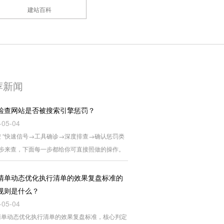
建站百科
荐新闻
检查网站是否被搜索引擎惩罚？
-05-04
 “快速信号→工具确诊→深度排查→确认惩罚类
四步来查，下面每一步都给你可直接照做的操作。
清单动态优化执行清单的效果复盘标准的
规则是什么？
-05-04
清单动态优化执行清单的效果复盘标准，核心判定