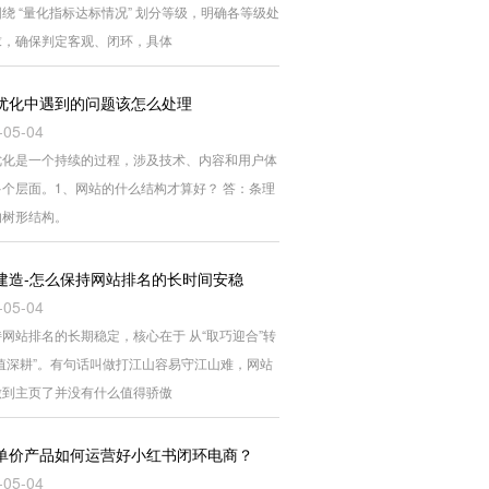
绕 “量化指标达标情况” 划分等级，明确各等级处
求，确保判定客观、闭环，具体
优化中遇到的问题该怎么处理
-05-04
优化是一个持续的过程，涉及技术、内容和用户体
多个层面。1、网站的什么结构才算好？ 答：条理
的树形结构。
建造-怎么保持网站排名的长时间安稳
-05-04
网站排名的长期稳定，核心在于 从“取巧迎合”转
价值深耕”。有句话叫做打江山容易守江山难，网站
做到主页了并没有什么值得骄傲
单价产品如何运营好小红书闭环电商？
-05-04