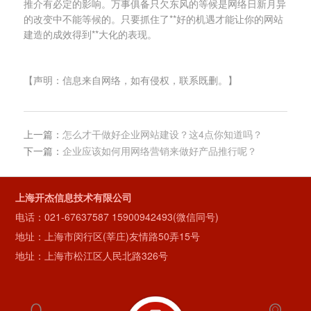
推介有必定的影响。万事俱备只欠东风的等候是网络日新月异
的改变中不能等候的。只要抓住了**好的机遇才能让你的网站
建造的成效得到**大化的表现。
【声明：信息来自网络，如有侵权，联系既删。】
上一篇：
怎么才干做好企业网站建设？这4点你知道吗？
下一篇：
企业应该如何用网络营销来做好产品推行呢？
上海开杰信息技术有限公司
电话：
021-67637587
15900942493(微信同号)
地址：上海市闵行区(莘庄)友情路50弄15号
地址：上海市松江区人民北路326号