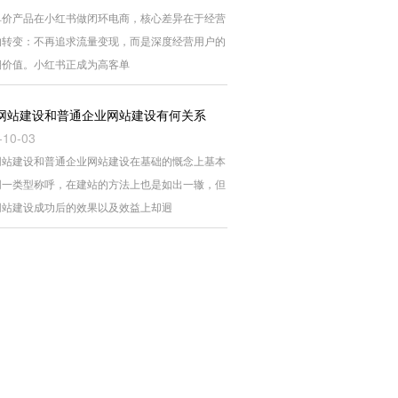
单价产品在小红书做闭环电商，核心差异在于经营
的转变：不再追求流量变现，而是深度经营用户的
期价值。小红书正成为高客单
网站建设和普通企业网站建设有何关系
-10-03
网站建设和普通企业网站建设在基础的慨念上基本
同一类型称呼，在建站的方法上也是如出一辙，但
网站建设成功后的效果以及效益上却迥