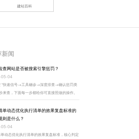
建站百科
荐新闻
检查网站是否被搜索引擎惩罚？
-05-04
 “快速信号→工具确诊→深度排查→确认惩罚类
四步来查，下面每一步都给你可直接照做的操作。
清单动态优化执行清单的效果复盘标准的
规则是什么？
-05-04
清单动态优化执行清单的效果复盘标准，核心判定