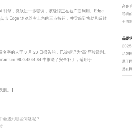
高客
aScript 引擎，微软进一步强调，该缝隙正在被广泛利用。Edge
逻辑
户能够点击 Edge 浏览器右上角的三点按钮，并导航到协助和反馈
全周
品牌
2025
名字的人于 3 月 23 日报告的，已被标记为“高”严峻级别。
品牌
ium 99.0.4844.84 中推送了安全补丁，适用于
属于
是在
既删。】
中会遇到哪些问题呢？
错