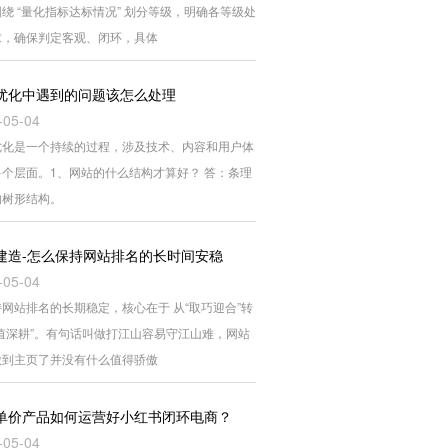
绕 “量化指标达标情况” 划分等级，明确各等级处
求，确保判定客观、闭环，具体
优化中遇到的问题该怎么处理
-05-04
优化是一个持续的过程，涉及技术、内容和用户体
多个层面。1、网站的什么结构才算好？ 答：条理
的树形结构。
建造-怎么保持网站排名的长时间安稳
-05-04
网站排名的长期稳定，核心在于 从“取巧迎合”转
价值深耕”。有句话叫做打江山容易守江山难，网站
做到主页了并没有什么值得骄傲
单价产品如何运营好小红书闭环电商？
-05-04