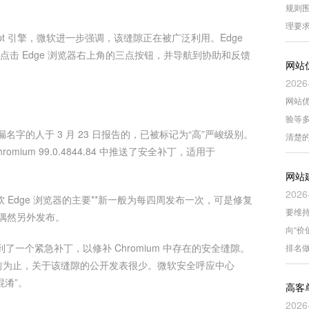
规则围
理要
aScript 引擎，微软进一步强调，该缝隙正在被广泛利用。Edge
户能够点击 Edge 浏览器右上角的三点按钮，并导航到协助和反馈
网站
2026
网站
验等
名字的人于 3 月 23 日报告的，已被标记为“高”严峻级别。
清楚
ium 99.0.4844.84 中推送了安全补丁，适用于
网站
2026
 和微软 Edge 浏览器的主要**新一般为每四周发布一次，可是修复
要维持
偶然另外发布。
向“
都收到了一个紧急补丁，以修补 Chromium 中存在的安全缝隙。
排名
，到目前为止，关于该缝隙的公开发表很少。微软安全呼应中心
混淆”。
高客
2026