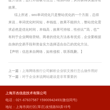
效果。
综上所述，seo单词优化只是整站优化的一个方面，总得
来说，单词优化时间短，本钱低，效果不能持久，整站优化需
求必然是优化时间，本钱高，效果可持续，性价比**高，也**
有利于企业网络营销。两者的优化方法各有优劣，企业要根据
自身的交易手段和资金实力选择适合自己的优化方法。
【声明：信息来自网络，如有侵权，联系既删。】
上一篇：
上海网络推行公司解析企业软文推行怎么做作用好
下一篇：
对于企业来说网站建设是非常重要的
上海开杰信息技术有限公司
电话：
021-67637587
15900942493(微信同号)
地址：上海市闵行区(莘庄)友情路50弄15号