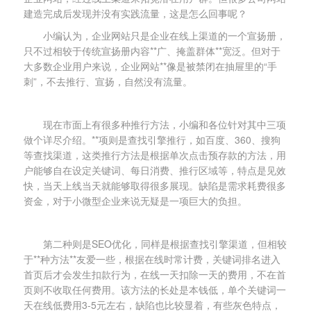
建造完成后发现并没有实践流量，这是怎么回事呢？
小编认为，企业网站只是企业在线上渠道的一个宣扬册，
只不过相较于传统宣扬册内容**广、掩盖群体**宽泛。但对于
大多数企业用户来说，企业网站**像是被禁闭在抽屉里的“手
刺”，不去推行、宣扬，自然没有流量。
现在市面上有很多种推行方法，小编和各位针对其中三项
做个详尽介绍。**项则是查找引擎推行，如百度、360、搜狗
等查找渠道，这类推行方法是根据单次点击预存款的方法，用
户能够自在设定关键词、每日消费、推行区域等，特点是见效
快，当天上线当天就能够取得很多展现。缺陷是需求耗费很多
资金，对于小微型企业来说无疑是一项巨大的负担。
第二种则是SEO优化，同样是根据查找引擎渠道，但相较
于**种方法**友爱一些，根据在线时常计费，关键词排名进入
首页后才会发生扣款行为，在线一天扣除一天的费用，不在首
页则不收取任何费用。该方法的长处是本钱低，单个关键词一
天在线低费用3-5元左右，缺陷也比较显着，有些灰色特点，