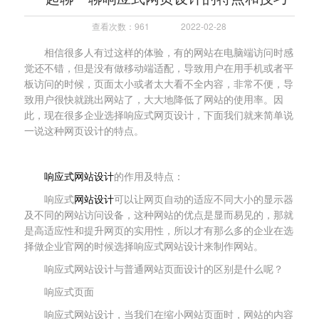
查看次数：961
2022-02-28
相信很多人有过这样的体验，有的网站在电脑端访问时感
觉还不错，但是没有做移动端适配，导致用户在用手机或者平
板访问的时候，页面太小或者太大看不全内容，非常不便，导
致用户很快就跳出网站了，大大地降低了网站的使用率。因
此，现在很多企业选择响应式网页设计，下面我们就来简单说
一说这种网页设计的特点。
响应式网站设计
的作用及特点：
响应式
网站设计
可以让网页自动的适应不同大小的显示器
及不同的网站访问设备，这种网站的优点是显而易见的，那就
是高适应性和提升网页的实用性，所以才有那么多的企业在选
择做企业官网的时候选择响应式网站设计来制作网站。
响应式网站设计与普通网站页面设计的区别是什么呢？
响应式页面
响应式网站设计，当我们在缩小网站页面时，网站的内容