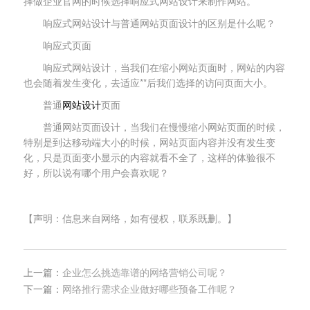
择做企业官网的时候选择响应式网站设计来制作网站。
响应式网站设计与普通网站页面设计的区别是什么呢？
响应式页面
响应式网站设计，当我们在缩小网站页面时，网站的内容
也会随着发生变化，去适应**后我们选择的访问页面大小。
普通
网站设计
页面
普通网站页面设计，当我们在慢慢缩小网站页面的时候，
特别是到达移动端大小的时候，网站页面内容并没有发生变
化，只是页面变小显示的内容就看不全了，这样的体验很不
好，所以说有哪个用户会喜欢呢？
【声明：信息来自网络，如有侵权，联系既删。】
上一篇：
企业怎么挑选靠谱的网络营销公司呢？
下一篇：
网络推行需求企业做好哪些预备工作呢？