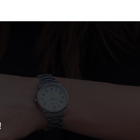
案例
联系我们
！