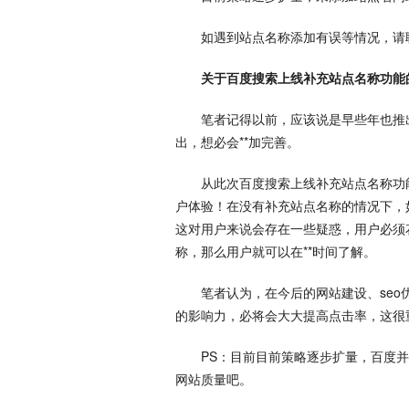
如遇到站点名称添加有误等情况，请
关于百度搜索上线补充站点名称功能
笔者记得以前，应该说是早些年也推
出，想必会**加完善。
从此次百度搜索上线补充站点名称功能
户体验！在没有补充站点名称的情况下，
这对用户来说会存在一些疑惑，用户必须
称，那么用户就可以在**时间了解。
笔者认为，在今后的网站建设、se
的影响力，必将会大大提高点击率，这很
PS：目前目前策略逐步扩量，百度
网站质量吧。