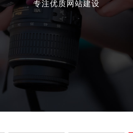
专注优质网站建设