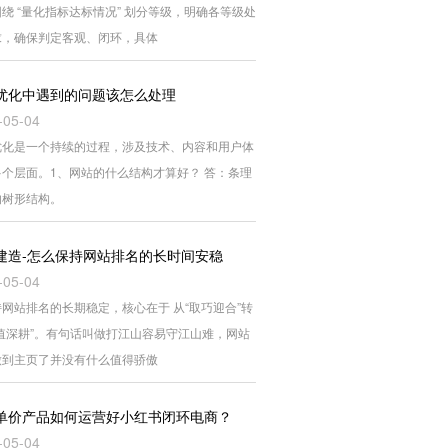
绕 “量化指标达标情况” 划分等级，明确各等级处
求，确保判定客观、闭环，具体
优化中遇到的问题该怎么处理
-05-04
优化是一个持续的过程，涉及技术、内容和用户体
多个层面。1、网站的什么结构才算好？ 答：条理
的树形结构。
建造-怎么保持网站排名的长时间安稳
-05-04
网站排名的长期稳定，核心在于 从“取巧迎合”转
价值深耕”。有句话叫做打江山容易守江山难，网站
做到主页了并没有什么值得骄傲
单价产品如何运营好小红书闭环电商？
-05-04