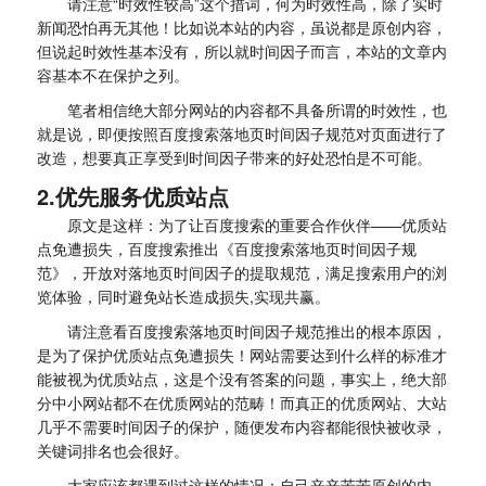
请注意“时效性较高”这个措词，何为时效性高，除了实时
新闻恐怕再无其他！比如说本站的内容，虽说都是原创内容，
但说起时效性基本没有，所以就时间因子而言，本站的文章内
容基本不在保护之列。
笔者相信绝大部分网站的内容都不具备所谓的时效性，也
就是说，即便按照百度搜索落地页时间因子规范对页面进行了
改造，想要真正享受到时间因子带来的好处恐怕是不可能。
2.优先服务优质站点
原文是这样：为了让百度搜索的重要合作伙伴——优质站
点免遭损失，百度搜索推出《百度搜索落地页时间因子规
范》，开放对落地页时间因子的提取规范，满足搜索用户的浏
览体验，同时避免站长造成损失,实现共赢。
请注意看百度搜索落地页时间因子规范推出的根本原因，
是为了保护优质站点免遭损失！网站需要达到什么样的标准才
能被视为优质站点，这是个没有答案的问题，事实上，绝大部
分中小网站都不在优质网站的范畴！而真正的优质网站、大站
几乎不需要时间因子的保护，随便发布内容都能很快被收录，
关键词排名也会很好。
大家应该都遇到过这样的情况：自己辛辛苦苦原创的内