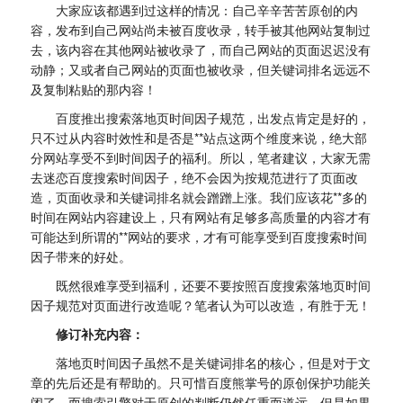
大家应该都遇到过这样的情况：自己辛辛苦苦原创的内
容，发布到自己网站尚未被百度收录，转手被其他网站复制过
去，该内容在其他网站被收录了，而自己网站的页面迟迟没有
动静；又或者自己网站的页面也被收录，但关键词排名远远不
及复制粘贴的那内容！
百度推出搜索落地页时间因子规范，出发点肯定是好的，
只不过从内容时效性和是否是**站点这两个维度来说，绝大部
分网站享受不到时间因子的福利。所以，笔者建议，大家无需
去迷恋百度搜索时间因子，绝不会因为按规范进行了页面改
造，页面收录和关键词排名就会蹭蹭上涨。我们应该花**多的
时间在网站内容建设上，只有网站有足够多高质量的内容才有
可能达到所谓的**网站的要求，才有可能享受到百度搜索时间
因子带来的好处。
既然很难享受到福利，还要不要按照百度搜索落地页时间
因子规范对页面进行改造呢？笔者认为可以改造，有胜于无！
修订补充内容：
落地页时间因子虽然不是关键词排名的核心，但是对于文
章的先后还是有帮助的。只可惜百度熊掌号的原创保护功能关
闭了，而搜索引擎对于原创的判断仍然任重而道远。但是如果