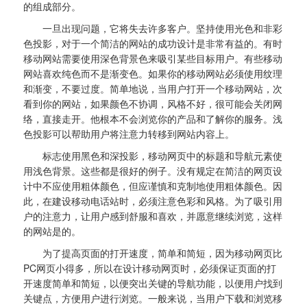
的组成部分。
一旦出现问题，它将失去许多客户。坚持使用光色和非彩
色投影，对于一个简洁的网站的成功设计是非常有益的。有时
移动网站需要使用深色背景色来吸引某些目标用户。有些移动
网站喜欢纯色而不是渐变色。如果你的移动网站必须使用纹理
和渐变，不要过度。简单地说，当用户打开一个移动网站，次
看到你的网站，如果颜色不协调，风格不好，很可能会关闭网
络，直接走开。他根本不会浏览你的产品和了解你的服务。浅
色投影可以帮助用户将注意力转移到网站内容上。
标志使用黑色和深投影，移动网页中的标题和导航元素使
用浅色背景。这些都是很好的例子。没有规定在简洁的网页设
计中不应使用粗体颜色，但应谨慎和克制地使用粗体颜色。因
此，在建设移动电话站时，必须注意色彩和风格。为了吸引用
户的注意力，让用户感到舒服和喜欢，并愿意继续浏览，这样
的网站是的。
为了提高页面的打开速度，简单和简短，因为移动网页比
PC网页小得多，所以在设计移动网页时，必须保证页面的打
开速度简单和简短，以便突出关键的导航功能，以便用户找到
关键点，方便用户进行浏览。一般来说，当用户下载和浏览移