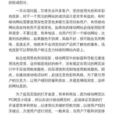
的组成部分。
一旦出现问题，它将失去许多客户。坚持使用光色和非彩
色投影，对于一个简洁的网站的成功设计是非常有益的。有时
移动网站需要使用深色背景色来吸引某些目标用户。有些移动
网站喜欢纯色而不是渐变色。如果你的移动网站必须使用纹理
和渐变，不要过度。简单地说，当用户打开一个移动网站，次
看到你的网站，如果颜色不协调，风格不好，很可能会关闭网
络，直接走开。他根本不会浏览你的产品和了解你的服务。浅
色投影可以帮助用户将注意力转移到网站内容上。
标志使用黑色和深投影，移动网页中的标题和导航元素使
用浅色背景。这些都是很好的例子。没有规定在简洁的网页设
计中不应使用粗体颜色，但应谨慎和克制地使用粗体颜色。因
此，在建设移动电话站时，必须注意色彩和风格。为了吸引用
户的注意力，让用户感到舒服和喜欢，并愿意继续浏览，这样
的网站是的。
为了提高页面的打开速度，简单和简短，因为移动网页比
PC网页小得多，所以在设计移动网页时，必须保证页面的打
开速度简单和简短，以便突出关键的导航功能，以便用户找到
关键点，方便用户进行浏览。一般来说，当用户下载和浏览移