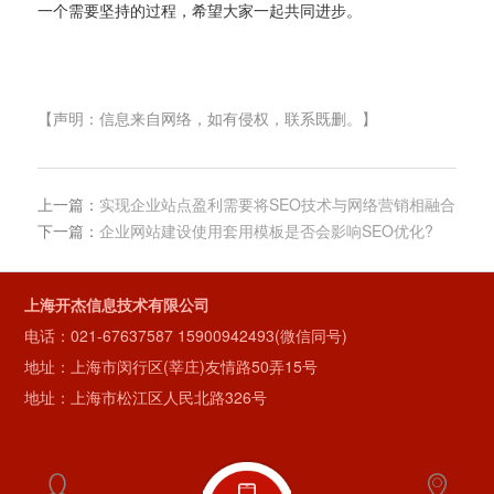
一个需要坚持的过程，希望大家一起共同进步。
【声明：信息来自网络，如有侵权，联系既删。】
上一篇：
实现企业站点盈利需要将SEO技术与网络营销相融合
下一篇：
企业网站建设使用套用模板是否会影响SEO优化?
上海开杰信息技术有限公司
电话：
021-67637587
15900942493(微信同号)
地址：上海市闵行区(莘庄)友情路50弄15号
地址：上海市松江区人民北路326号