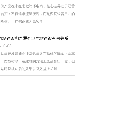
单价产品在小红书做闭环电商，核心差异在于经营
的转变：不再追求流量变现，而是深度经营用户的
期价值。小红书正成为高客单
网站建设和普通企业网站建设有何关系
-10-03
网站建设和普通企业网站建设在基础的慨念上基本
同一类型称呼，在建站的方法上也是如出一辙，但
网站建设成功后的效果以及效益上却迥