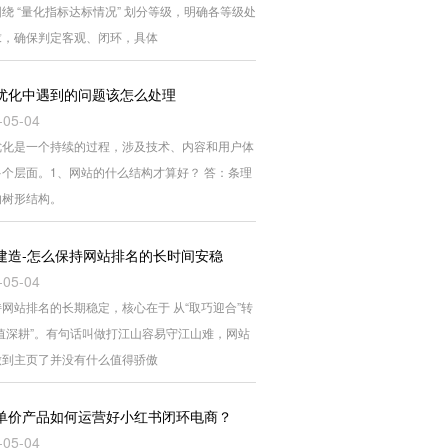
绕 “量化指标达标情况” 划分等级，明确各等级处
求，确保判定客观、闭环，具体
优化中遇到的问题该怎么处理
-05-04
优化是一个持续的过程，涉及技术、内容和用户体
多个层面。1、网站的什么结构才算好？ 答：条理
的树形结构。
建造-怎么保持网站排名的长时间安稳
-05-04
网站排名的长期稳定，核心在于 从“取巧迎合”转
价值深耕”。有句话叫做打江山容易守江山难，网站
做到主页了并没有什么值得骄傲
单价产品如何运营好小红书闭环电商？
-05-04