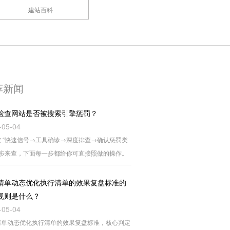
建站百科
荐新闻
检查网站是否被搜索引擎惩罚？
-05-04
 “快速信号→工具确诊→深度排查→确认惩罚类
四步来查，下面每一步都给你可直接照做的操作。
清单动态优化执行清单的效果复盘标准的
规则是什么？
-05-04
清单动态优化执行清单的效果复盘标准，核心判定