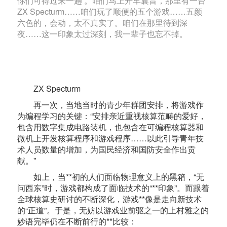
你们可得过来一趟’。咱们马上开车曩昔，那里有一台
ZX Specturm……咱们玩了顺便的五个游戏……五颜
六色的，会动，太不真实了。咱们在那里待到深
夜……这一印象太过深刻，我一辈子也忘不掉。
ZX Specturm
再一次，当地当时的青少年群团安排，将游戏作
为编程学习的关键：“安排亲近重视核算范畴的爱好，
包含用数字集成电路装机，也包含在可编程核算器和
微机上开发核算程序和游戏程序……以此引导青年技
术人员数量的增加，为国民经济和国防安全作出贡
献。”
如上，当**初的人们面临物理意义上的黑箱，“无
问西东”时，游戏都构成了面临技术的“**印象”。而跟着
全球核算史研讨的不断深化，游戏**像是走向新技术
的“正道”。于是，无妨以游戏业前驱之一的上村雅之的
妙语完毕仍在不断前行的**比较：