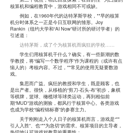
核算机和编程教育中，游戏相同不可或缺。
例如，在1960年代的达特茅斯学校，**早的核算
机分时体系之一正是今日互联网的雏形。Joy
Rankin（纽约大学和“AI Now”研讨所的研讨学者）的
引述道：
达特茅斯，成了个为核算机而疯狂的学校……
学生们用核算机干什么？确实，有一些新潮的数
学教授，将“编写一个数学程序”作为课程的（或许有点
恼人的）考核内容。不过，**常见的使用无疑要数游
戏。
集思而广益。疯狂的教授和学生，既是顾客，也
是出产者。很快，从移植的“剪刀-石头-布”初步，象棋
等棋牌，篮球、橄榄球等球类运动，再到相似前
期“MUD”游戏的测验，都风行于核算中心。各类游戏
也成为学校“编程锦标赛”的参赛主力。
关于刚刚走入个人日子的核算机而言，游戏是“**
引人入胜”、也“**为急切”的需求。核算项目的主导者，
热切地认可游戏对教育的重要性：