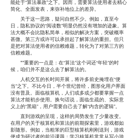
能处于“算法暴政”之下。因而，需要算法使用者去精心
简化、全面发表，来弥补地位上的差异。
关于这一思路，疑问自然不少。例如，直至今
日，隐私协议的“阅读数”明显仍然没有增加的迹象。算
法大概不会比隐私简单，相似的解决方案，突破概率
甚微。第三方或许可以承担起了解算法的重担。但只
是把对算法使用者的信赖难题，转化为了对第三方的
信赖难题。
**重要的一点是：在“算法”这个词还“年轻”的时
候，咱们并不是这么去了解算法的。
人机交互的长时间开展，将许多前史掩埋在“便
当”之下。不比今日，半个世纪曾经，图形化用户界面
没有普及。面临核算机，人们或多或少都要掌握一点
算法才能初步使用。换句话说，面临生疏的、实际意
义上的“黑箱”，用户需要自己去了解“内含的逻辑”。
直到游戏的呈现，这样的局势发生了少量改变。
在用户的关于核算机和算法的前期探索里，游戏都如
影随形。例如，当粗笨的巨型核算机刚刚送到，游戏
便成为研讨者的前沿课题；学习核算机常常从写小游