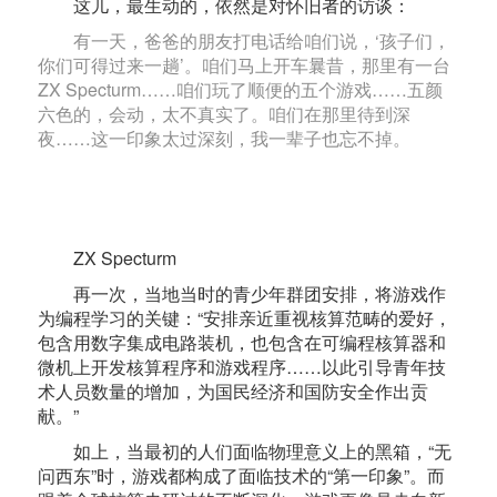
这儿，最生动的，依然是对怀旧者的访谈：
有一天，爸爸的朋友打电话给咱们说，‘孩子们，
你们可得过来一趟’。咱们马上开车曩昔，那里有一台
ZX Specturm……咱们玩了顺便的五个游戏……五颜
六色的，会动，太不真实了。咱们在那里待到深
夜……这一印象太过深刻，我一辈子也忘不掉。
ZX Specturm
再一次，当地当时的青少年群团安排，将游戏作
为编程学习的关键：“安排亲近重视核算范畴的爱好，
包含用数字集成电路装机，也包含在可编程核算器和
微机上开发核算程序和游戏程序……以此引导青年技
术人员数量的增加，为国民经济和国防安全作出贡
献。”
如上，当最初的人们面临物理意义上的黑箱，“无
问西东”时，游戏都构成了面临技术的“第一印象”。而