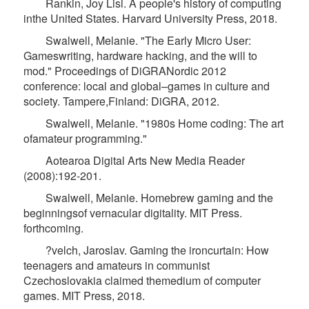
Rankin, Joy Lisi. A people's history of computing
inthe United States. Harvard University Press, 2018.
Swalwell, Melanie. "The Early Micro User:
Gameswriting, hardware hacking, and the will to
mod." Proceedings of DiGRANordic 2012
conference: local and global–games in culture and
society. Tampere,Finland: DiGRA, 2012.
Swalwell, Melanie. "1980s Home coding: The art
ofamateur programming."
Aotearoa Digital Arts New Media Reader
(2008):192-201.
Swalwell, Melanie. Homebrew gaming and the
beginningsof vernacular digitality. MIT Press.
forthcoming.
?velch, Jaroslav. Gaming the ironcurtain: How
teenagers and amateurs in communist
Czechoslovakia claimed themedium of computer
games. MIT Press, 2018.