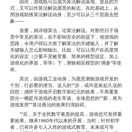
因而，游戏既可以成为算法解说落地、普及的方
式，又可以作算法解说愿景的标志。在此基础上，从
用游戏助推算法解说动身，至少可以从三个层面去想
象——
首要，就详细算法，论算法解说。对那些日子场
景中常见的算法，在不影响安全的前提下，借游戏的
思路，令用户得以大致了解算法的关键输入，并了解
关键输入怎么影响输出。比如，可以让用户在高度简
化的设定（少量不灵敏变量、简单的模型设定、加上
游戏化的界面，等等）下，测验相应模型的“调参”等使
命。
其次，由游戏工业动身，为愿意测验游戏开发的
个别，行必要的便当。这儿的**步，或许是捡起久远的
回想：感怀于游戏开启数字新纪元的效果，不再重复
部分一概贬斥游戏的老生常谈。全体思想的**新，将为
游戏发挥**算法善治的效果扫清妨碍。
**后，关于全民数字素质的提高，游戏也可发挥重
要效果。继承1960年代以来的开展，当时，针对初学
者，已有许多引人入胜的游戏式教育。未来或可等