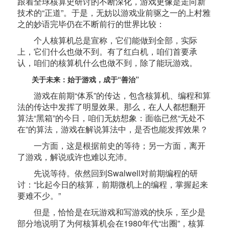
跟着全球核算史研讨的不断深化，游戏更像是走向新
技术的“正道”。于是，无妨以游戏业前驱之一的上村雅
之的妙语完毕仍在不断前行的世界比较：
个人核算机总是宣称，它们能做到全部，实际
上，它们什么也做不到。有了红白机，咱们首要承
认，咱们的核算机什么也做不到，除了能玩游戏。
关于未来：始于游戏，成于“善治”
游戏在前期“体系”的传达，包含核算机、编程和算
法的传达中发挥了明显效果。那么，在人人都想翻开
算法“黑箱”的今日，咱们无妨想象：面临已然“无处不
在”的算法，游戏在解说算法中，是否也能发挥效果？
一方面，这是根据前史的等待；另一方面，离开
了游戏，解说或许也难以充沛。
先说等待。依然回到Swalwell对前期编程的研
讨：“比起今日的核算，前期微机上的编程，掌握起来
要难不少。”
但是，恰恰是在玩游戏和写游戏的快乐，至少是
部分地说明了为何核算机会在1980年代“出圈”，核算