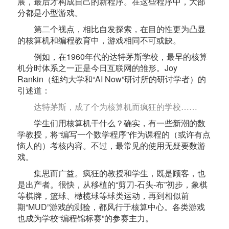
展，最后才构成自己的新程序。在这些程序中，大部
分都是小型游戏。
第二个视点，相比自发探索，在目的性更为凸显
的核算机和编程教育中，游戏相同不可或缺。
例如，在1960年代的达特茅斯学校，最早的核算
机分时体系之一正是今日互联网的雏形。Joy
Rankin（纽约大学和“AI Now”研讨所的研讨学者）的
引述道：
达特茅斯，成了个为核算机而疯狂的学校……
学生们用核算机干什么？确实，有一些新潮的数
学教授，将“编写一个数学程序”作为课程的（或许有点
恼人的）考核内容。不过，最常见的使用无疑要数游
戏。
集思而广益。疯狂的教授和学生，既是顾客，也
是出产者。很快，从移植的“剪刀-石头-布”初步，象棋
等棋牌，篮球、橄榄球等球类运动，再到相似前
期“MUD”游戏的测验，都风行于核算中心。各类游戏
也成为学校“编程锦标赛”的参赛主力。