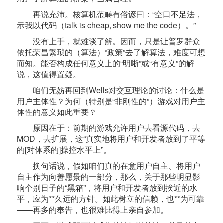
再说充沛。核算机范畴有俗谚曰：“空口不足法，
示我以代码（talk is cheap, show me the code）。”
没有上手，就难谈了解。因而，只是让普罗群众
依托荣昌繁琐的（算法）“政策”去了解算法，难度可想
而知。能否构成任何意义上的“明晰”或“有意义”的解
说，这值得置疑。
咱们无妨再回到Wells对交互理论的讨论：什么是
用户主体性？为何（特别是“非刚性的”）游戏对用户主
体性的意义如此重要？
原因在于：前期的游戏允许用户去看源代码，去
MOD，去扩展，这“真实地将用户和开发者放到了平等
的[对体系的]操控水平上”。
换句话说，假如咱们真的在意用户自主、将用户
自主作为向善愿景的一部分，那么，关于那些明显影
响个别日子的“黑箱”，将用户和开发者放到挨近的水
平，应为**久远的方针。如此树立的信赖，也**为可靠
——再多的奉告，也很难比得上亲自参加。