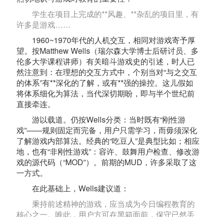
学生在项目上完成的**风趣、**杂乱的项目里，有
许多是游戏……
1960~1970年代的人机交互，相同对游戏寄予厚
望。按Matthew Wells（瑞尔森大学博士后研讨员、多
伦多大学课程讲师）有关暗斗游戏史的引述，时人已
然注意到：在理想的交互方式中，个别当对“与之交互
的体系”有**深化的了解，或有**强的操控。这儿假如
将体系细化为算法，当代深切期盼，即与半个世纪前
直接牵连。
游以载道。仍按Wells分类：当时既有“刚性游
戏”——规则固定而完备，用户只需学习，而毋须深化
了解游戏内部算法。经典的“吃豆人”是典型比如；相应
地，也有“非刚性游戏”：容许、鼓舞用户检查、修改游
戏的源代码（“MOD”）。前期的MUD，许多采取了这
一方式。
在此基础上，Wells建议道：
秉持前述精神的游戏，应当成为今日编程教育的
核心之一。唯此，用户方可在黑箱面前，保守已然丢