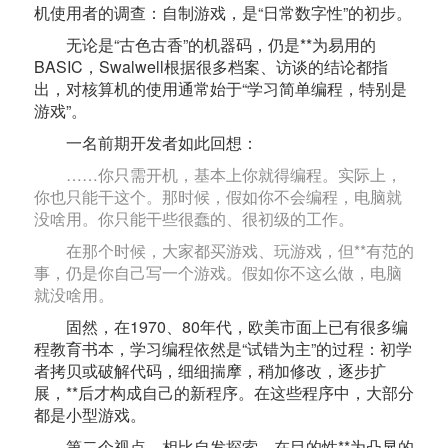
机使用者的调查：自制游戏，是“日常数字性”的初步。
无论是“古色古香”的机器码，仍是**为易用的
BASIC，Swalwell根据很多档案、访谈的结论都指
出，对核算机的使用通常始于“学习简单编程，特别是
游戏”。
一名前期开发者如此回想：
……你只需开机，基本上你就得编程。实际上，
你也只能干这个。那时候，假如你不会编程，电脑就
没啥用。你只能干些很蠢的、很初级的工作。
在那个时候，大家都买游戏、玩游戏，但**有范的
事，仍是你自己写一个游戏。假如你不这么做，电脑
就没啥用。
固然，在1970、80年代，欧美市面上已有很多编
程教育书本，学习编程依然是“试错为主”的过程：初学
者拷贝或破解代码，细细揣摩，稍加修改，逐步扩
展，**后才构成自己的新程序。在这些程序中，大部分
都是小型游戏。
第二个视点，相比自发探索，在目的性**为凸显的