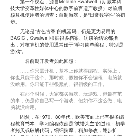
第一个视点，源自Melanie Swalwell（斯威本科
技大学变革性媒体中心的数字前言遗产教授）对前期
核算机使用者的调查：自制游戏，是“日常数字性”的初
步。
无论是“古色古香”的机器码，仍是更为易用的
BASIC，Swalwell根据很多档案、访谈的结论都指
出，对核算机的使用通常始于“学习简单编程，特别是
游戏”。
一名前期开发者如此回想：
……你只需开机，基本上你就得编程。实际上，
你也只能干这个。那时候，假如你不会编程，电脑就
没啥用。你只能干些很蠢的、很初级的工作。
在那个时候，大家都买游戏、玩游戏，但最有范
的事，仍是你自己写一个游戏。假如你不这么做，电
脑就没啥用。
固然，在1970、80年代，欧美市面上已有很多编
程教育书本，学习编程依然是“试错为主”的过程：初学
者拷贝或破解代码，细细揣摩，稍加修改，逐步扩