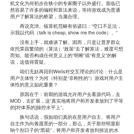
机文化为何初步在狭小的专家圈子以外盛行。面临已
然容易了许多的编程和算法来说，等待游戏成为普通
用户了解算法的桥梁，当属合理。
再说充沛。核算机范畴有俗谚曰：“空口不足法，
示我以代码（talk is cheap, show me the code）。”
没有上手，就难谈了解。因而，只是让普罗群众
依托荣昌繁琐的（算法）“政策”去了解算法，难度可想
而知。能否构成任何意义上的“明晰”或“有意义”的解
说，这值得置疑。
咱们无妨再回到Wells对交互理论的讨论：什么是
用户主体性？为何（特别是“非刚性的”）游戏对用户主
体性的意义如此重要？
原因在于：前期的游戏允许用户去看源代码，去
MOD，去扩展，这“真实地将用户和开发者放到了平等
的[对体系的]操控水平上”。
换句话说，假如咱们真的在意用户自主、将用户
自主作为向善愿景的一部分，那么，关于那些明显影
响个别日子的“黑箱”，将用户和开发者放到挨近的水