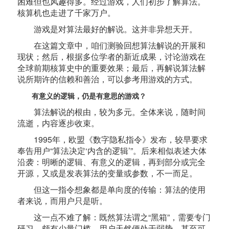
困难但也风趣得多。经过游戏，人们初步了解算法。
核算机也走进了千家万户。
游戏是对算法最好的解说。这并非异想天开。
在这篇文章中，咱们测验回想算法解说的开展和
现状；然后，根据多位学者的新近成果，讨论游戏在
全球前期核算史中的重要效果；最后，再解说算法解
说所期许的信赖和善治，可以参考用游戏的方式。
有意义的逻辑，仍是有意思的游戏？
算法解说的根由，较为多元。全体来说，随时间
流逝，内容逐步收束。
1995年，欧盟《数字隐私指令》发布，较早要求
奉告用户“算法决定‘内含的逻辑’”。后来相似表述大体
沿袭：明晰的逻辑、有意义的逻辑，再到部分或完全
开源，又或是发表算法的变量或参数，不一而足。
但这一指令想象都是单向度的传输：算法的使用
者来说，而用户只是听。
这一点不难了解：既然算法谓之“黑箱”，需要专门
研习，颇有少量门槛，用户天然便处于弱势，甚至可