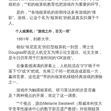
戏初步；**初的核算机教育也把游戏作为重要的环节。
是的，**各地核算机的前期传达多有游戏的“倩
影”。游戏，让这个名为“核算机”的机器真实归属于个
人。
个人核算机：“游戏之外，百无一用”
1951年，剑桥大学。
相似“埃尼亚克”的巨型核算机一到货，博士生
Douglas即选定人机交互为博士论文题目。论文主体，
是今日仍常用于打发时间的“OX游戏”。
在像素感满满的屏幕上，人机轮流在“3*3”格子中
落下“O”或“X”把戏。先将三个同一把戏连成直线一方，
赢得竞赛。这也是**早的向核算机移植经典游戏的测验
之一。
游戏作为触摸核算机、研习算法的初步是否遍
及？两种视点的开展，肯定了这一调查。
**个视点，源自Melanie Swalwell（斯威本科技大
学变革性媒体中心的数字前言遗产教授）对前期核算