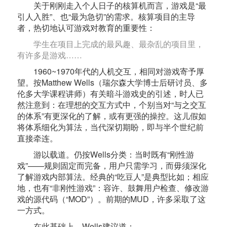
关于刚刚走入个人日子的核算机而言，游戏是“最
引人入胜”、也“最为急切”的需求。核算项目的主导
者，热切地认可游戏对教育的重要性：
学生在项目上完成的最风趣、最杂乱的项目里，
有许多是游戏……
1960~1970年代的人机交互，相同对游戏寄予厚
望。按Matthew Wells（瑞尔森大学博士后研讨员、多
伦多大学课程讲师）有关暗斗游戏史的引述，时人已
然注意到：在理想的交互方式中，个别当对“与之交互
的体系”有更深化的了解，或有更强的操控。这儿假如
将体系细化为算法，当代深切期盼，即与半个世纪前
直接牵连。
游以载道。仍按Wells分类：当时既有“刚性游
戏”——规则固定而完备，用户只需学习，而毋须深化
了解游戏内部算法。经典的“吃豆人”是典型比如；相应
地，也有“非刚性游戏”：容许、鼓舞用户检查、修改游
戏的源代码（“MOD”）。前期的MUD，许多采取了这
一方式。
在此基础上，Wells建议道：