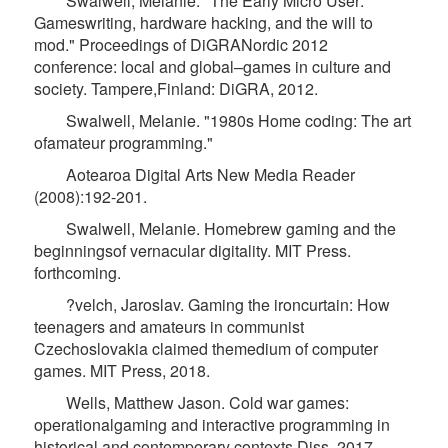
Swalwell, Melanie. "The Early Micro User:
Gameswriting, hardware hacking, and the will to
mod." Proceedings of DiGRANordic 2012
conference: local and global–games in culture and
society. Tampere,Finland: DiGRA, 2012.
Swalwell, Melanie. "1980s Home coding: The art
ofamateur programming."
Aotearoa Digital Arts New Media Reader
(2008):192-201.
Swalwell, Melanie. Homebrew gaming and the
beginningsof vernacular digitality. MIT Press.
forthcoming.
?velch, Jaroslav. Gaming the ironcurtain: How
teenagers and amateurs in communist
Czechoslovakia claimed themedium of computer
games. MIT Press, 2018.
Wells, Matthew Jason. Cold war games:
operationalgaming and interactive programming in
historical and contemporary contexts.Diss. 2017.