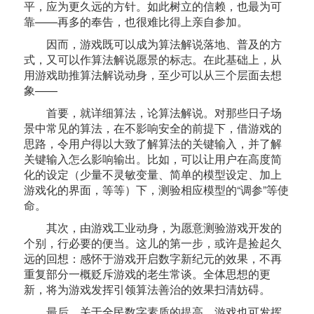
平，应为更久远的方针。如此树立的信赖，也最为可
靠——再多的奉告，也很难比得上亲自参加。
因而，游戏既可以成为算法解说落地、普及的方
式，又可以作算法解说愿景的标志。在此基础上，从
用游戏助推算法解说动身，至少可以从三个层面去想
象——
首要，就详细算法，论算法解说。对那些日子场
景中常见的算法，在不影响安全的前提下，借游戏的
思路，令用户得以大致了解算法的关键输入，并了解
关键输入怎么影响输出。比如，可以让用户在高度简
化的设定（少量不灵敏变量、简单的模型设定、加上
游戏化的界面，等等）下，测验相应模型的“调参”等使
命。
其次，由游戏工业动身，为愿意测验游戏开发的
个别，行必要的便当。这儿的第一步，或许是捡起久
远的回想：感怀于游戏开启数字新纪元的效果，不再
重复部分一概贬斥游戏的老生常谈。全体思想的更
新，将为游戏发挥引领算法善治的效果扫清妨碍。
最后，关于全民数字素质的提高，游戏也可发挥