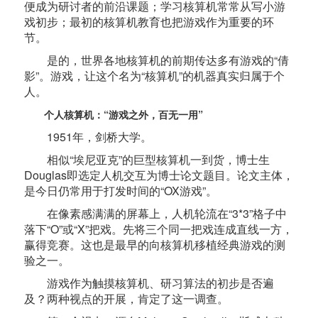
便成为研讨者的前沿课题；学习核算机常常从写小游
戏初步；最初的核算机教育也把游戏作为重要的环
节。
是的，世界各地核算机的前期传达多有游戏的“倩
影”。游戏，让这个名为“核算机”的机器真实归属于个
人。
个人核算机：“游戏之外，百无一用”
1951年，剑桥大学。
相似“埃尼亚克”的巨型核算机一到货，博士生
Douglas即选定人机交互为博士论文题目。论文主体，
是今日仍常用于打发时间的“OX游戏”。
在像素感满满的屏幕上，人机轮流在“3*3”格子中
落下“O”或“X”把戏。先将三个同一把戏连成直线一方，
赢得竞赛。这也是最早的向核算机移植经典游戏的测
验之一。
游戏作为触摸核算机、研习算法的初步是否遍
及？两种视点的开展，肯定了这一调查。