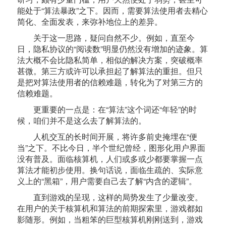
能处于“算法暴政”之下。因而，需要算法使用者去精心
简化、全面发表，来弥补地位上的差异。
关于这一思路，疑问自然不少。例如，直至今
日，隐私协议的“阅读数”明显仍然没有增加的迹象。算
法大概不会比隐私简单，相似的解决方案，突破概率
甚微。第三方或许可以承担起了解算法的重担。但只
是把对算法使用者的信赖难题，转化为了对第三方的
信赖难题。
更重要的一点是：在“算法”这个词还“年轻”的时
候，咱们并不是这么去了解算法的。
人机交互的长时间开展，将许多前史掩埋在“便
当”之下。不比今日，半个世纪曾经，图形化用户界面
没有普及。面临核算机，人们或多或少都要掌握一点
算法才能初步使用。换句话说，面临生疏的、实际意
义上的“黑箱”，用户需要自己去了解“内含的逻辑”。
直到游戏的呈现，这样的局势发生了少量改变。
在用户的关于核算机和算法的前期探索里，游戏都如
影随形。例如，当粗笨的巨型核算机刚刚送到，游戏