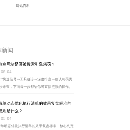
建站百科
荐新闻
检查网站是否被搜索引擎惩罚？
-05-04
 “快速信号→工具确诊→深度排查→确认惩罚类
四步来查，下面每一步都给你可直接照做的操作。
清单动态优化执行清单的效果复盘标准的
规则是什么？
-05-04
清单动态优化执行清单的效果复盘标准，核心判定