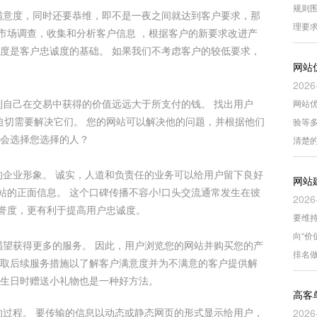
规则围
意度，同时还要恭维，即不是一夜之间就达到客户要求，那
理要
市场调查，收集和分析客户信息 ，根据客户的新要求改进产
意度是客户忠诚度的基础。 如果我们不考虑客户的较低要求，
网站
2026
自己在交易中获得的价值远远大于所支付的钱。 找出用户
网站
迫切需要解决它们。 您的网站可以解决他的问题，并根据他们
验等
不会选择您选择的人？
清楚
企业形象。 诚实，人道和负责任的业务可以给用户留下良好
网站
站的正面信息。 这个口碑传播不容小!口头交流通常发生在彼
2026
誉度，更有利于提高用户忠诚度。
要维持
向“
望获得更多的服务。 因此，用户浏览您的网站并购买您的产
排名
采取后续服务措施以了解客户满意度并为不满意的客户提供解
户生日时赠送小礼物也是一种好方法。
高客
过程。 要传输的信息以动态或静态网页的形式显示给用户，
2026