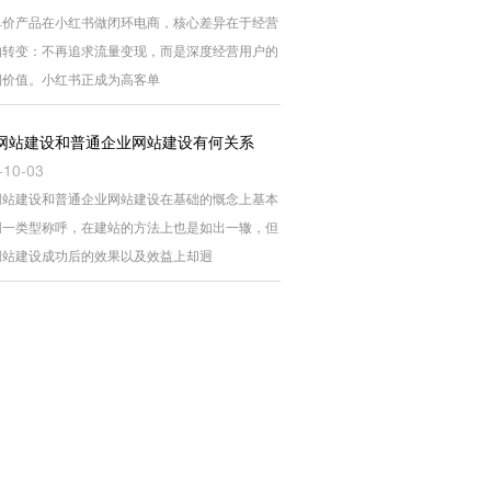
单价产品在小红书做闭环电商，核心差异在于经营
的转变：不再追求流量变现，而是深度经营用户的
期价值。小红书正成为高客单
网站建设和普通企业网站建设有何关系
-10-03
网站建设和普通企业网站建设在基础的慨念上基本
同一类型称呼，在建站的方法上也是如出一辙，但
网站建设成功后的效果以及效益上却迥