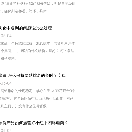
绕 “量化指标达标情况” 划分等级，明确各等级处
求，确保判定客观、闭环，具体
优化中遇到的问题该怎么处理
-05-04
优化是一个持续的过程，涉及技术、内容和用户体
多个层面。1、网站的什么结构才算好？ 答：条理
的树形结构。
建造-怎么保持网站排名的长时间安稳
-05-04
网站排名的长期稳定，核心在于 从“取巧迎合”转
价值深耕”。有句话叫做打江山容易守江山难，网站
做到主页了并没有什么值得骄傲
单价产品如何运营好小红书闭环电商？
-05-04