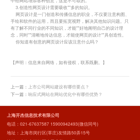
中给网站增添各种创意，这是不可取的。
3.创造性网页设计需要吸收**多的知识。
网页设计是一门创造和传播信息的职业，不仅要注意构图、
手绘和软件的运用，而且要拓宽视野，解决其他知识问题。只
有了解不同行业的不同知识，才能**好地阐明自己的设计理
念，同时**清晰地传达信息，才能使网页的设计**具创造性。
你知道有创意的网页设计应该注意什么吗？
【声明：信息来自网络，如有侵权，联系既删。】
上一篇：
上市公司网站建设有哪些要点？
下一篇：
响应式网站在网站优化中有哪些优势？
上海开杰信息技术有限公司
电话：
021-67637587
15900942493(微信同号)
地址：上海市闵行区(莘庄)友情路50弄15号