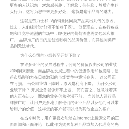
更多的人认识您，对您感兴趣，了解您，信任您，然后产生购
买行为，这将为您带来更多好处。 这就是这个品牌的魅力。
这就是劳力士和LV的销量比同类产品高出几倍的原因。
过去，人们经常说“好酒不怕巷子深”。 但是现在，在各行各业
饱和且竞争激烈的市场中，即使好的葡萄酒也需要包装和推
广。 品牌推广的目的是创造独特的品牌价值，而其他同类产
品则无法替代。
为什么公司的业绩甚至开始下降？
在许多企业的发展过程中，公司的价值仅由公司的业绩
和利润来衡量，而品牌在发展过程中的促进作用却被忽略，使
得市场影响力在日益激烈的市场竞争中逐渐丧失。 该公司正
在亏损。 当公司业绩下降时，原因是利润下降。 为什么公司
业绩下降？ 开展业务就像开车上坡。 简而言之，这意味着其
他人正在进步，而您的业务仍然停滞不前。 当其他人进行品
牌推广时，让用户更多地了解他们的企业产品以及他们可以带
给用户的价值，这样您的客户就可以成为其他企业的客户。
在当今时代，用户更喜欢能够在Internet上搜索公司的正
面新闻和正面评论，以此作为购买某种产品或加入代理商的先