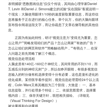
表明捕获“悉数图画信息”仅仅个传说，其间由心理学家Daniel
T. Levin 和Daniel J. Simons建立的试验“实在国际”客观说明一
个现实：大脑使用眼球1/10秒的速度获取重要信息，而这些信
息将服务于正在进行的核心任务。举个比方，你的大脑向眼球
宣布指令阅读这段文字，而让你疏忽了文章右侧导航的其他信
息。
正因为有如此特性，研讨“视觉注意力”变得尤为重要。怎
么让用户**简略发现咱们的产品？怎么让商家**有效的广告？
怎么让咱们的网页和软件**简略触动用户，**有萌点？… 在深
入问题之前先简略了解三个概念。
视觉信息处理流程
人脑皮质有140亿-160亿个神经元，其间常用的不到1/10，而
五感瓜分到的神经元则**少，所以在睁开眼睛，有很多视觉信
息输入的时分做有机选择变得十分有必要，这也是漫长进化的
优化成果。某些医学着作提到，视觉信息处理需经24个以上流
程，Colin Ware又将其概括为三个阶段，大致是： 一、基本
信息提取，并行处理多个特征； 二、依据意图需求，选择重
视内容； 三、保存关键方针，联想相关描绘。（详细见
《Visual Thinking For Design》）
被迫重视和自动重视