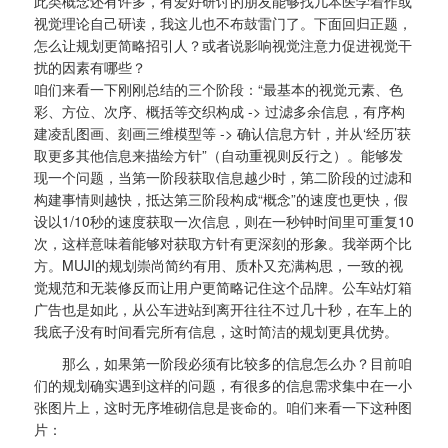
此类概念还有许多，有爱好研讨的朋友能够找几本医学着作或
视觉理论自己研读，我这儿也不布鼓雷门了。下面回归正题，
怎么让规划更简略招引人？或者说影响视觉注意力促进视觉干
扰的因素有哪些？
咱们来看一下刚刚总结的三个阶段：“最基本的视觉元素、色
彩、方位、次序、概括等交织构成 -> 过滤多余信息，有序构
建凌乱图画、刻画三维模型等 -> 确认信息方针，并从‘经历’获
取更多其他信息来描绘方针”（自动重视则反行之）。能够发
现一个问题，当第一阶段获取信息越少时，第二阶段的过滤和
构建事情则越快，抵达第三阶段构成“概念”的速度也更快，假
设以1/10秒的速度获取一次信息，则在一秒钟时间里可重复10
次，这样意味着能够对获取方针有更深刻的形象。我举两个比
方。MUJI的规划崇尚简约有用、质朴又充满构思，一致的视
觉规范和无装修反而让用户更简略记住这个品牌。公车站灯箱
广告也是如此，从公车进站到离开往往不过几十秒，在车上的
我底子没有时间看完所有信息，这时简洁的规划更具优势。
那么，如果第一阶段必须有比较多的信息怎么办？目前咱
们的规划确实遇到这样的问题，有很多的信息需求集中在一小
张图片上，这时无序堆砌信息是丧命的。咱们来看一下这种图
片：