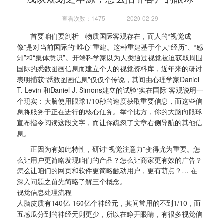
查看次数：1475
2020-02-29
首要咱们要剖析，物质国际客观存在，而人的“视觉成
像”是对当前国际的“唯心”重建。这种重建基于个人“经历”、“感
知”和“集体意识”。开端科学家以为人类通过视觉被迫获取周围
国际的悉数图画信息而建立个人的视觉资料库，近年来的研讨
表明捕获“悉数图画信息”仅仅个传说，其间由心理学家Daniel
T. Levin 和Daniel J. Simons建立的试验“实在国际”客观说明一
个现实：大脑使用眼球1/10秒的速度获取重要信息，而这些信
息将服务于正在进行的核心任务。举个比方，你的大脑向眼球
宣布指令阅读这段文字，而让你疏忽了文章右侧导航的其他信
息。
正因为有如此特性，研讨“视觉注意力”变得尤为重要。怎
么让用户更简略发现咱们的产品？怎么让商家更有效的广告？
怎么让咱们的网页和软件更简略触动用户，更有萌点？… 在
深入问题之前先简略了解三个概念。
视觉信息处理流程
人脑皮质有140亿-160亿个神经元，其间常用的不到1/10，而
五感瓜分到的神经元则更少，所以在睁开眼睛，有很多视觉信