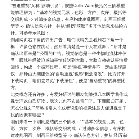
“被迫重视”又称“影响引发”，按照Colin Ware概括的三阶模型
能够理解为：**基本的视觉元素，色彩、方位、次序、概括等
交织构成 -> 过滤多余信息，有序构建凌乱图画、刻画三维模
型等 -> 确认信息方针，并从“经历”获取**多其他信息来描绘方
针。可参考示意图：
例如网页右下角的弹出广告，咱们眼睛先是看到右下角一个
框，许多色彩在跳动，然后看清楚是一个人在跳舞，**后才是
确认出原来是**公司的广告。视觉信息是一种生物电流脉冲信
号，眼球神经被迫感知事情传送到大脑，大脑自动确认事情后
回馈，构成一个循环过程。可是“重视”事情并不一定由眼球建
议，那种由大脑建议的“自动重视”也称“概念引发”。比方打开
下载网页，咱们去寻觅“下载按钮”，便是“自动重视”的典型比
方。
此类概念还有许多，有爱好研讨的朋友能够找几本医学着作或
视觉理论自己研读，我这儿也不布鼓雷门了。下面回归正题，
怎么让规划**简略招引人？或者说影响视觉注意力促进视觉干
扰的因素有哪些？
咱们来看一下刚刚总结的三个阶段：“**基本的视觉元素、色
彩、方位、次序、概括等交织构成 -> 过滤多余信息，有序构
建凌乱图画、刻画三维模型等 -> 确认信息方针，并从‘经历’获