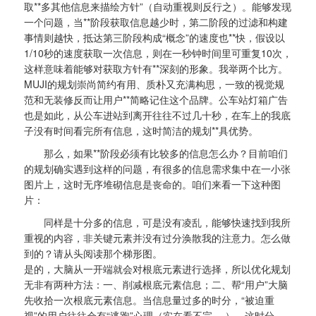
取**多其他信息来描绘方针”（自动重视则反行之）。能够发现
一个问题，当**阶段获取信息越少时，第二阶段的过滤和构建
事情则越快，抵达第三阶段构成“概念”的速度也**快，假设以
1/10秒的速度获取一次信息，则在一秒钟时间里可重复10次，
这样意味着能够对获取方针有**深刻的形象。我举两个比方。
MUJI的规划崇尚简约有用、质朴又充满构思，一致的视觉规
范和无装修反而让用户**简略记住这个品牌。公车站灯箱广告
也是如此，从公车进站到离开往往不过几十秒，在车上的我底
子没有时间看完所有信息，这时简洁的规划**具优势。
那么，如果**阶段必须有比较多的信息怎么办？目前咱们
的规划确实遇到这样的问题，有很多的信息需求集中在一小张
图片上，这时无序堆砌信息是丧命的。咱们来看一下这种图
片：
同样是十分多的信息，可是没有凌乱，能够快速找到我所
重视的内容，非关键元素并没有过分涣散我的注意力。怎么做
到的？请从头阅读那个梯形图。
是的，大脑从一开端就会对根底元素进行选择，所以优化规划
无非有两种方法：一、削减根底元素信息；二、帮“用户”大脑
先收拾一次根底元素信息。当信息量过多的时分，“被迫重
视”的用户往往会有“逃跑”心理（实在看不完-_-），这时分