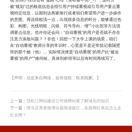
被“规划”过的根底信息会招引用户持续重视或引导用户要点重
视特定信息，以期到达商家推行或者咱们希望用户进一步操作
的意图。再说得粗浅一点，出现很多信息的时分，能够通过色
彩、构图、光线明暗、闪烁、符号导向、增**小比照等方法强
调要点信息。也许你还会问：“自动重视”的用户是否就不存在
注意力涣散问题？？非也！回想一下大学上课的场景，咱们
在“自动重视”教师分享的常识时，心里是不是还常惦记着隔壁
班的那个她（他）… 实际情况便是“自动重视”的用户比“被迫
重视”的用户**难伺候。具体剖析得等以后有时间再续写了。
【声明：信息来自网络，如有侵权，联系既删。】
上一篇：
找松江网站建设公司做网站要了解域名的知识
下一篇：
便当店美食微博论题阅读破亿，各路网红单品怎么走
红全网？