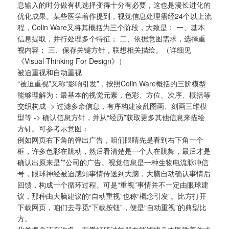
息输入的时分做有机选择变得十分有必要，这也是漫长进化的
优化成果。某些医学着作提到，视觉信息处理需经24个以上流
程，Colin Ware又将其概括为三个阶段，大致是： 一、基本
信息提取，并行处理多个特征； 二、依据意图需求，选择重
视内容； 三、保存关键方针，联想相关描绘。（详细见
《Visual Thinking For Design》）
被迫重视和自动重视
“被迫重视”又称“影响引发”，按照Colin Ware概括的三阶模型
能够理解为：最基本的视觉元素，色彩、方位、次序、概括等
交织构成 -> 过滤多余信息，有序构建凌乱图画、刻画三维模
型等 -> 确认信息方针，并从“经历”获取更多其他信息来描绘
方针。可参考示意图：
例如网页右下角的弹出广告，咱们眼睛先是看到右下角一个
框，许多色彩在跳动，然后看清楚是一个人在跳舞，最后才是
确认出原来是**公司的广告。视觉信息是一种生物电流脉冲信
号，眼球神经被迫感知事情传送到大脑，大脑自动确认事情后
回馈，构成一个循环过程。可是“重视”事情并不一定由眼球建
议，那种由大脑建议的“自动重视”也称“概念引发”。比方打开
下载网页，咱们去寻觅“下载按钮”，便是“自动重视”的典型比
方。