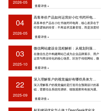
难，网站排名做到主页
2026-05
查看详情 +
高客单价产品如何运营好小红书闭环电商？
04
高客单价产品在小红书做闭环电商，核心差异在于
经营逻辑的转变：不再追求流量变现，而是深度经
营用户的全周期价值
2026-05
查看详情 +
微信网站建设全流程解析：从规划到落地的系统指南
03
在微信生态中构建网站已成为企业品牌展示、用户
运营与商业转化的核心场景。区别于传统网站，微
信网站需深度适配微信的交互逻辑与
2025-10
查看详情 +
深入理解客户的视觉偏好有哪些具体方法？
22
深入理解客户的视觉偏好是打造符合预期设计的基
础，需要结合系统性调研、细致观察和有效沟通。
以下是具体可执行的方法：
2025-09
查看详情 +
AI关键词优化怎么做？DeepSeek优化这几个方法超有效