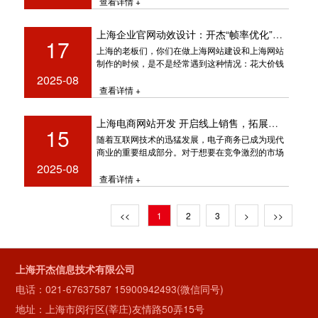
查看详情 +
上海企业官网动效设计：开杰“帧率优化”实战手记
17
上海的老板们，你们在做上海网站建设和上海网站
制作的时候，是不是经常遇到这种情况：花大价钱
做的企业官网，用户点进去转
2025-08
查看详情 +
上海电商网站开发 开启线上销售，拓展市场份额
15
随着互联网技术的迅猛发展，电子商务已成为现代
商业的重要组成部分。对于想要在竞争激烈的市场
中脱颖而出的企业来说，开发一个功
2025-08
查看详情 +
<<
1
2
3
>
>>
上海开杰信息技术有限公司
电话：
021-67637587
15900942493(微信同号)
地址：上海市闵行区(莘庄)友情路50弄15号