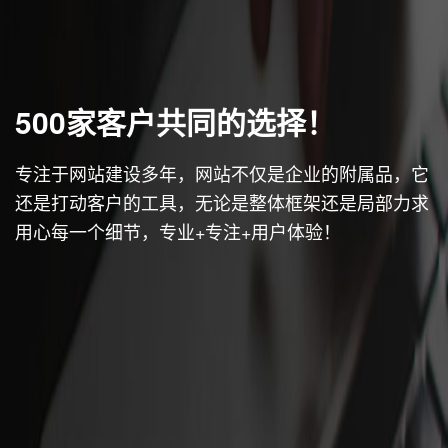
500家客户共同的选择！
专注于网站建设多年，网站不仅是企业的附属品，它
还是打动客户的工具，无论是整体框架还是局部力求
用心每一个细节，专业+专注+用户体验！