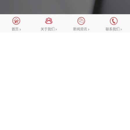
新闻资讯
关于我们
新闻资讯
联系我们
首页
网站优化
常见问题
建站百科
企业网站制作开发中值得关注哪里
来源：网络 发布时间：2022-04-29 查看次数：1421
URL是一个手册，它能够正确引导阅读者浏览网站，URL与现实
生活中的公司名字类似，或是是强大的宣传口号，它意味着了全部
企业的品质和品牌形象，因而十分关键的是，在
企业网站制作
开发
中以前，务必有一个靠谱的URL。 网站确定后，将沒有机遇开展变