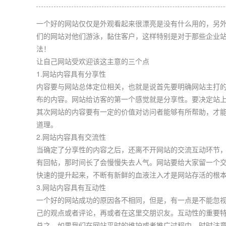
一个好的网站仅仅是外观看起来很漂亮是没有什么用的，另
们的网站对他们游泳，黏住客户，这样特别是对于那些企业
法！
让自己网站受欢迎该这主意的三个点
1.网站内容具有分享性
内容要与网站总体定位相关，也就是说首先要明确网站主打的
布的内容。网站给访客的第一个感觉就是分享性。要决定站
其次网站的内容要有一定的价值对访问者能够有所帮助，才能
道理。
2.网站内容具有交流性
当确定了分享性的内容之后，还离不开网站的交流互动环节，
有回帖，那时间长了会慢慢失去人气。网站要给大家留一个
快速的提升起来，不断有新鲜的血液注入才是网站存活的根本
3.网站内容具有互动性
一个好的网站成功的原因各不相同，但是，有一点是不能忽
己的观点或者评论，再或者在这里交朋识友。互动性的重要
总之，如果我们在网站平时的维护或者推广过程中，时时注