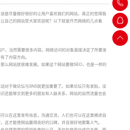
021-
应该是尽量做好很好的让用户喜欢我们的网站，真正的觉得我
6763758
么让自己的网站受大家欢迎呢？以下就是开杰网络的几点看
客服
返回
门户，当然需要很多内容。网络访问的对象直接决定了所要发
一
顶部
于有了内容方向。
那么网站就很难发展。如果这个网站要做SEO，也是一样的
动对于做论坛与SNS就更加重要了。如果论坛只有发贴，没
知识还能够交到更多的朋友和人脉关系，网站的自然流量也会
。
们可以在这里发布信息，沟通交流，人们也可以在这里阐述自
献，这才能使网站赢得良好的口碑，并且很好地聚集人气。
，也自然而然的受到外界的认可，不仅仅是用户成交方面，而