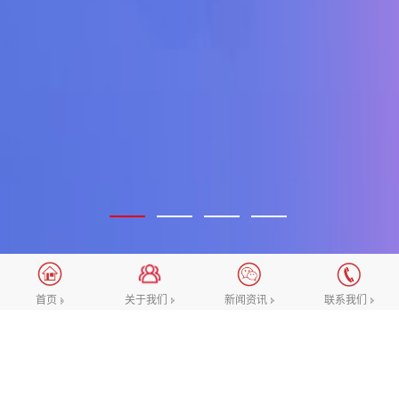
关于我们
新闻资讯
联系我们
首页
选择我们的理由
一直向着“做业内优质的互联网设计团队”这一愿景努
力，致力于不断提升对网站高端设计，微信公众号/