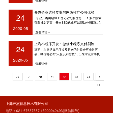
查看详情 +
开杰企业选择专业的网络推广公司优势
24
专业开杰网站SEO优化公司的优势： 1.多个搜索
引擎排名更高：开杰SEO优化可以帮助公司网站在
2020-05
查看详情 +
上海小程序开发：微信小程序支付刷脸介绍
24
近期，在腾迅展示厅提及将来的付款会更非常容
易，微信将公布“人脸识别付款”，出来时沒有手机
上，手机电源，因此不愿挖到
2020-05
查看详情 +
<<
<
70
71
72
73
74
>
>>
上海开杰信息技术有限公司
电话：
021-67637587
15900942493(微信同号)