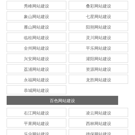
秀峰网站建设
叠彩网站建设
象山网站建设
七星网站建设
雁山网站建设
阳朔网站建设
临桂网站建设
灵川网站建设
全州网站建设
平乐网站建设
兴安网站建设
灌阳网站建设
荔浦网站建设
资源网站建设
永福网站建设
龙胜网站建设
恭城网站建设
百色网站建设
右江网站建设
凌云网站建设
平果网站建设
西林网站建设
乐业网站建设
德保网站建设