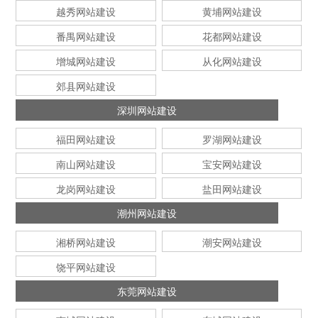
越秀网站建设
黄埔网站建设
番禺网站建设
花都网站建设
增城网站建设
从化网站建设
郊县网站建设
深圳网站建设
福田网站建设
罗湖网站建设
南山网站建设
宝安网站建设
龙岗网站建设
盐田网站建设
潮州网站建设
湘桥网站建设
潮安网站建设
饶平网站建设
东莞网站建设