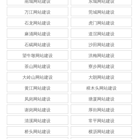
南城网站建设
东城网站建设
万江网站建设
莞城网站建设
石龙网站建设
虎门网站建设
麻涌网站建设
道滘网站建设
石碣网站建设
沙田网站建设
望牛墩网站建设
洪梅网站建设
茶山网站建设
寮步网站建设
大岭山网站建设
大朗网站建设
黄江网站建设
樟木头网站建设
凤岗网站建设
塘厦网站建设
谢岗网站建设
厚街网站建设
清溪网站建设
常平网站建设
桥头网站建设
横沥网站建设