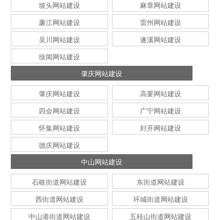
坡头网站建设
麻章网站建设
廉江网站建设
雷州网站建设
吴川网站建设
遂溪网站建设
徐闻网站建设
肇庆网站建设
肇庆网站建设
高要网站建设
四会网站建设
广宁网站建设
怀集网站建设
封开网站建设
德庆网站建设
中山网站建设
石岐街道网站建设
东街道网站建设
西街道网站建设
环城街道网站建设
中山港街道网站建设
五桂山街道网站建设