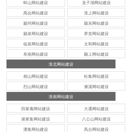
蚌山网站建设
龙子湖网站建设
禹会网站建设
淮上网站建设
颍州网站建设
颍东网站建设
颍泉网站建设
界首网站建设
临泉网站建设
太和网站建设
阜南网站建设
颖上网站建设
淮北网站建设
相山网站建设
杜集网站建设
烈山网站建设
濉溪网站建设
淮南网站建设
田家庵网站建设
大通网站建设
谢家集网站建设
八公山网站建设
潘集网站建设
凤台网站建设