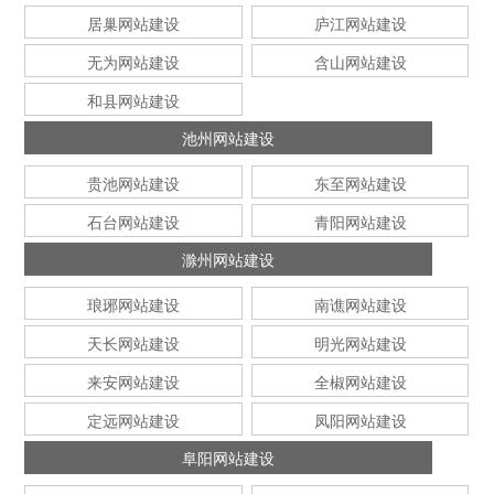
居巢网站建设
庐江网站建设
无为网站建设
含山网站建设
和县网站建设
池州网站建设
贵池网站建设
东至网站建设
石台网站建设
青阳网站建设
滁州网站建设
琅琊网站建设
南谯网站建设
天长网站建设
明光网站建设
来安网站建设
全椒网站建设
定远网站建设
凤阳网站建设
阜阳网站建设