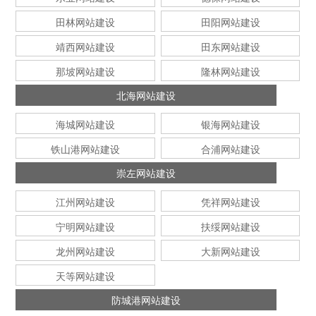
田林网站建设
田阳网站建设
靖西网站建设
田东网站建设
那坡网站建设
隆林网站建设
北海网站建设
海城网站建设
银海网站建设
铁山港网站建设
合浦网站建设
崇左网站建设
江州网站建设
凭祥网站建设
宁明网站建设
扶绥网站建设
龙州网站建设
大新网站建设
天等网站建设
防城港网站建设