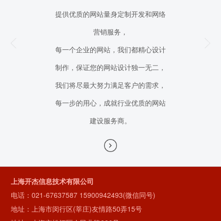
提供优质的网站量身定制开发和网络
的技术、微信
营销服务，
针对行业更深层
每一个企业的网站，我们都精心设计
进行高端的微信定
制作，保证您的网站设计独一无二，
业个性
我们将尽最大努力满足客户的需求，
每一步的用心，成就行业优质的网站
建设服务商。
上海开杰信息技术有限公司
电话：
021-67637587
15900942493(微信同号)
地址：上海市闵行区(莘庄)友情路50弄15号