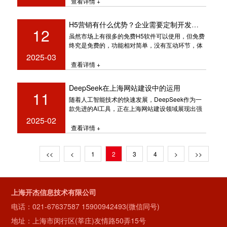
查看详情 +
H5营销有什么优势？企业需要定制开发H5吗
12
虽然市场上有很多的免费H5软件可以使用，但免费
终究是免费的，功能相对简单，没有互动环节，体
验效果差，当你想要增加某项功能
2025-03
查看详情 +
DeepSeek在上海网站建设中的运用
11
随着人工智能技术的快速发展，DeepSeek作为一
款先进的AI工具，正在上海网站建设领域展现出强
大的应用潜力。从智能客服
2025-02
查看详情 +
<<
<
1
2
3
4
>
>>
上海开杰信息技术有限公司
电话：
021-67637587
15900942493(微信同号)
地址：上海市闵行区(莘庄)友情路50弄15号